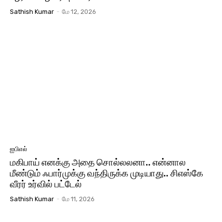
Sathish Kumar
-
மே 12, 2026
ஐபிஎல்
மகிபாய் எனக்கு அதை சொல்லலனா.. என்னால
மீண்டும் ஃபார்முக்கு வந்திருக்க முடியாது.. சிஎஸ்கே
வீரர் உர்வில் பட்டேல்
Sathish Kumar
-
மே 11, 2026