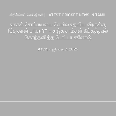
கிரிக்கெட் செய்திகள் | LATEST CRICKET NEWS IN TAMIL
உலகக் கோப்பையை வெல்ல உதவிய வீரருக்கு
இதுதான் பரிசா?” – சஞ்சு சாம்சன் நீக்கத்தால்
கொந்தளித்த டோட்டா கணேஷ்
Asvin
-
ஜூலை 7, 2026