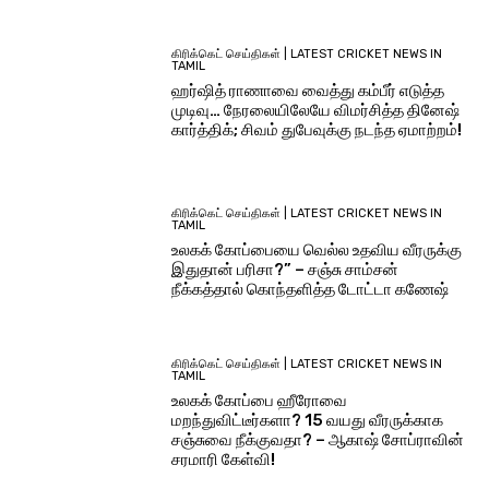
கிரிக்கெட் செய்திகள் | LATEST CRICKET NEWS IN
TAMIL
ஹர்ஷித் ராணாவை வைத்து கம்பீர் எடுத்த
முடிவு… நேரலையிலேயே விமர்சித்த தினேஷ்
கார்த்திக்; சிவம் துபேவுக்கு நடந்த ஏமாற்றம்!
கிரிக்கெட் செய்திகள் | LATEST CRICKET NEWS IN
TAMIL
உலகக் கோப்பையை வெல்ல உதவிய வீரருக்கு
இதுதான் பரிசா?” – சஞ்சு சாம்சன்
நீக்கத்தால் கொந்தளித்த டோட்டா கணேஷ்
கிரிக்கெட் செய்திகள் | LATEST CRICKET NEWS IN
TAMIL
உலகக் கோப்பை ஹீரோவை
மறந்துவிட்டீர்களா? 15 வயது வீரருக்காக
சஞ்சுவை நீக்குவதா? – ஆகாஷ் சோப்ராவின்
சரமாரி கேள்வி!