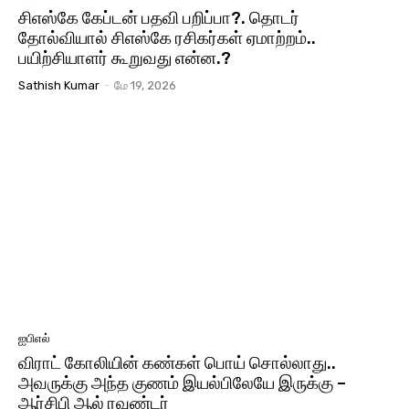
சிஎஸ்கே கேப்டன் பதவி பறிப்பா?. தொடர்
தோல்வியால் சிஎஸ்கே ரசிகர்கள் ஏமாற்றம்..
பயிற்சியாளர் கூறுவது என்ன.?
Sathish Kumar
-
மே 19, 2026
ஐபிஎல்
விராட் கோலியின் கண்கள் பொய் சொல்லாது..
அவருக்கு அந்த குணம் இயல்பிலேயே இருக்கு –
ஆர்சிபி ஆல் ரவுண்டர்