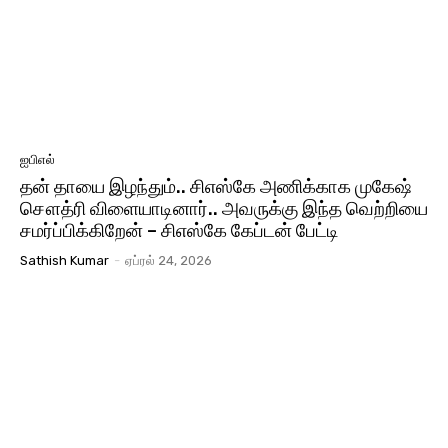
ஐபிஎல்
தன் தாயை இழந்தும்.. சிஎஸ்கே அணிக்காக முகேஷ்
சௌத்ரி விளையாடினார்.. அவருக்கு இந்த வெற்றியை
சமர்ப்பிக்கிறேன் – சிஎஸ்கே கேப்டன் பேட்டி
Sathish Kumar
-
ஏப்ரல் 24, 2026