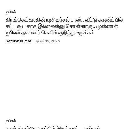
ஐபிஎல்
கிரிக்கெட் உலகின் யுனிவர்சல் பாஸ்.. வீட்டு கரண்ட் பில்
கட்ட கூட காசு இல்லைன்னு சொன்னாரு.. முன்னாள்
ஐபிஎல் தலைவர் கெயில் குறித்து உருக்கம்
Sathish Kumar
-
ஏப்ரல் 19, 2026
ஐபிஎல்
நான் சிஎஸ்கே கேம்பில் இருந்தால்.. கேப்டன்