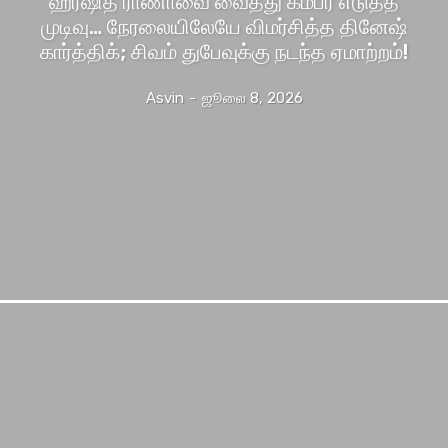
ஹர்ஷித் ராணாவை வைத்து கம்பீர் எடுத்த
முடிவு… நேரலையிலேயே விமர்சித்த தினேஷ்
கார்த்திக்; சிவம் துபேவுக்கு நடந்த ஏமாற்றம்!
Asvin
-
ஜூலை 8, 2026