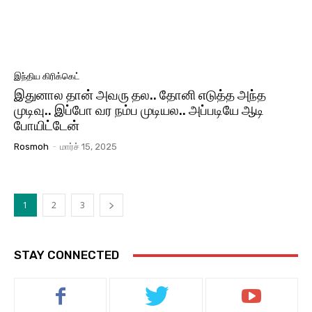
இந்திய கிரிக்கெட்
இதுனால தான் அவரு தல.. தோனி எடுத்த அந்த
முடிவு.. இப்போ வர நம்ப முடியல.. அப்படியே ஆடி
போயிட்டேன்
Rosmoh
-
மார்ச் 15, 2025
1
2
3
STAY CONNECTED