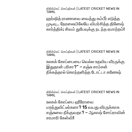
கிரிக்கெட் செய்திகள் | LATEST CRICKET NEWS IN
TAMIL
ஹர்ஷித் ராணாவை வைத்து கம்பீர் எடுத்த
முடிவு… நேரலையிலேயே விமர்சித்த தினேஷ்
கார்த்திக்; சிவம் துபேவுக்கு நடந்த ஏமாற்றம்!
கிரிக்கெட் செய்திகள் | LATEST CRICKET NEWS IN
TAMIL
உலகக் கோப்பையை வெல்ல உதவிய வீரருக்கு
இதுதான் பரிசா?” – சஞ்சு சாம்சன்
நீக்கத்தால் கொந்தளித்த டோட்டா கணேஷ்
கிரிக்கெட் செய்திகள் | LATEST CRICKET NEWS IN
TAMIL
உலகக் கோப்பை ஹீரோவை
மறந்துவிட்டீர்களா? 15 வயது வீரருக்காக
சஞ்சுவை நீக்குவதா? – ஆகாஷ் சோப்ராவின்
சரமாரி கேள்வி!