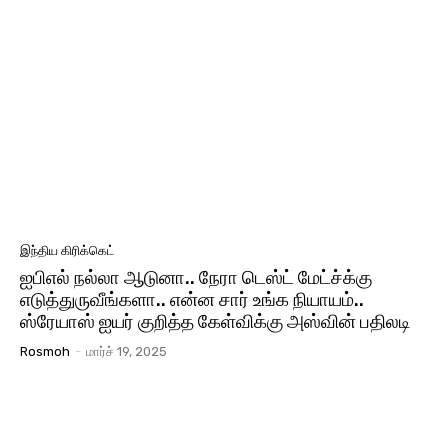
இந்திய கிரிக்கெட்
ஐபிஎல் நல்லா ஆடுனா.. நேரா டெஸ்ட் மேட்ச்க்கு
எடுத்துருவீங்களா.. என்ன சார் உங்க நியாயம்..
ஸ்ரேயாஸ் ஐயர் குறித்த கேள்விக்கு அஸ்வின் பதிலடி
Rosmoh
-
மார்ச் 19, 2025