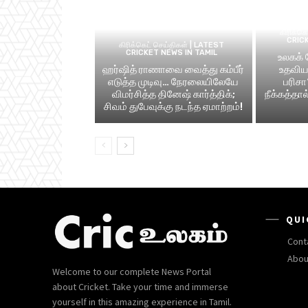
கிரிக்க
CRIC
கிரிக்கெட் செய்திகள் | LATEST
CRICKET NEWS IN TAMIL
உலகக்
ஹர்ஷித் ராணாவை வைத்து கம்பீர்
உதவிய 
எடுத்த முடிவு… நேரலையிலேயே
பரிசா
விமர்சித்த தினேஷ் கார்த்திக்;
நீக்கத்தா
சிவம் துபேவுக்கு நடந்த ஏமாற்றம்!
QUI
Cont
Abou
Welcome to our complete News Portal
about Cricket. Take your time and immerse
yourself in this amazing experience in Tamil.