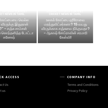
ெட் செய்திகள் | LATEST
கிரிக்கெட் செய்திகள் | LATEST
KET NEWS IN TAMIL
CRICKET NEWS IN TAMIL
 கோப்பையை வெல்ல
உலகக் கோப்பை ஹீரோவை
வீரருக்கு இதுதான்
மறந்துவிட்டீர்களா? 15 வயது
?” – சஞ்சு சாம்சன்
வீரருக்காக சஞ்சுவை நீக்குவதா?
ல் கொந்தளித்த டோட்டா
– ஆகாஷ் சோப்ராவின் சரமாரி
கணேஷ்
கேள்வி!
CK ACCESS
COMPANY INFO
act Us
Terms and Conditions
t us
Privacy Policy