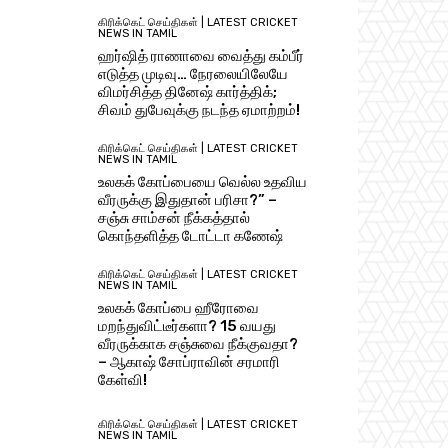
கிரிக்கெட் செய்திகள் | LATEST CRICKET
NEWS IN TAMIL
ஹர்ஷித் ராணாவை வைத்து கம்பீர்
எடுத்த முடிவு… நேரலையிலேயே
விமர்சித்த தினேஷ் கார்த்திக்;
சிவம் துபேவுக்கு நடந்த ஏமாற்றம்!
கிரிக்கெட் செய்திகள் | LATEST CRICKET
NEWS IN TAMIL
உலகக் கோப்பையை வெல்ல உதவிய
வீரருக்கு இதுதான் பரிசா?” –
சஞ்சு சாம்சன் நீக்கத்தால்
கொந்தளித்த டோட்டா கணேஷ்
கிரிக்கெட் செய்திகள் | LATEST CRICKET
NEWS IN TAMIL
உலகக் கோப்பை ஹீரோவை
மறந்துவிட்டீர்களா? 15 வயது
வீரருக்காக சஞ்சுவை நீக்குவதா?
– ஆகாஷ் சோப்ராவின் சரமாரி
கேள்வி!
கிரிக்கெட் செய்திகள் | LATEST CRICKET
NEWS IN TAMIL