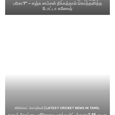
பரிசா?” – சஞ்சு சாம்சன் நீக்கத்தால் கொந்தளித்த
டோட்டா கணேஷ்
கிரிக்கெட் செய்திகள் | LATEST CRICKET NEWS IN TAMIL
உலகக் கோப்பை ஹீரோவை மறந்துவிட்டீர்களா? 15 வயது