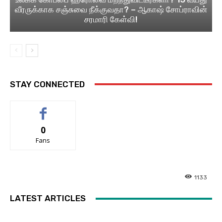
வீரருக்காக சஞ்சுவை நீக்குவதா? – ஆகாஷ் சோப்ராவின்
சரமாரி கேள்வி!
STAY CONNECTED
0
Fans
1133
LATEST ARTICLES