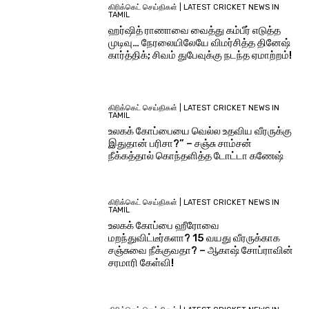
கிரிக்கெட் செய்திகள் | LATEST CRICKET NEWS IN
TAMIL
ஹர்ஷித் ராணாவை வைத்து கம்பீர் எடுத்த
முடிவு… நேரலையிலேயே விமர்சித்த தினேஷ்
கார்த்திக்; சிவம் துபேவுக்கு நடந்த ஏமாற்றம்!
கிரிக்கெட் செய்திகள் | LATEST CRICKET NEWS IN
TAMIL
உலகக் கோப்பையை வெல்ல உதவிய வீரருக்கு
இதுதான் பரிசா?” – சஞ்சு சாம்சன்
நீக்கத்தால் கொந்தளித்த டோட்டா கணேஷ்
கிரிக்கெட் செய்திகள் | LATEST CRICKET NEWS IN
TAMIL
உலகக் கோப்பை ஹீரோவை
மறந்துவிட்டீர்களா? 15 வயது வீரருக்காக
சஞ்சுவை நீக்குவதா? – ஆகாஷ் சோப்ராவின்
சரமாரி கேள்வி!