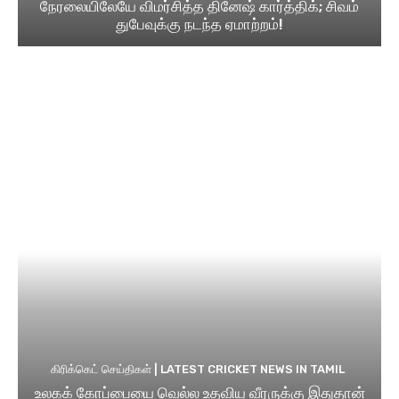
நேரலையிலேயே விமர்சித்த தினேஷ் கார்த்திக்; சிவம்
துபேவுக்கு நடந்த ஏமாற்றம்!
கிரிக்கெட் செய்திகள் | LATEST CRICKET NEWS IN TAMIL
உலகக் கோப்பையை வெல்ல உதவிய வீரருக்கு இதுதான்