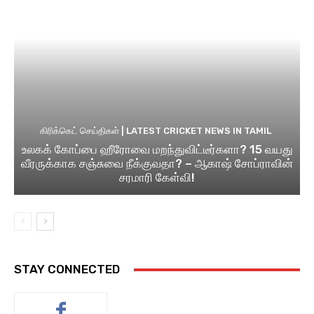
கிரிக்கெட் செய்திகள் | LATEST CRICKET NEWS IN TAMIL
உலகக் கோப்பை ஹீரோவை மறந்துவிட்டீர்களா? 15 வயது
வீரருக்காக சஞ்சுவை நீக்குவதா? – ஆகாஷ் சோப்ராவின்
சரமாரி கேள்வி!
STAY CONNECTED