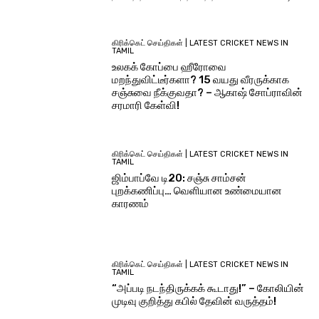
கிரிக்கெட் செய்திகள் | LATEST CRICKET NEWS IN
TAMIL
உலகக் கோப்பை ஹீரோவை
மறந்துவிட்டீர்களா? 15 வயது வீரருக்காக
சஞ்சுவை நீக்குவதா? – ஆகாஷ் சோப்ராவின்
சரமாரி கேள்வி!
கிரிக்கெட் செய்திகள் | LATEST CRICKET NEWS IN
TAMIL
ஜிம்பாப்வே டி20: சஞ்சு சாம்சன்
புறக்கணிப்பு… வெளியான உண்மையான
காரணம்
கிரிக்கெட் செய்திகள் | LATEST CRICKET NEWS IN
TAMIL
“அப்படி நடந்திருக்கக் கூடாது!” – கோலியின்
முடிவு குறித்து கபில் தேவின் வருத்தம்!