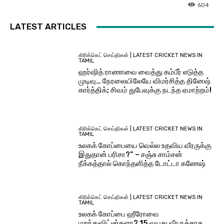
604
LATEST ARTICLES
கிரிக்கெட் செய்திகள் | LATEST CRICKET NEWS IN
TAMIL
ஹர்ஷித் ராணாவை வைத்து கம்பீர் எடுத்த
முடிவு… நேரலையிலேயே விமர்சித்த தினேஷ்
கார்த்திக்; சிவம் துபேவுக்கு நடந்த ஏமாற்றம்!
கிரிக்கெட் செய்திகள் | LATEST CRICKET NEWS IN
TAMIL
உலகக் கோப்பையை வெல்ல உதவிய வீரருக்கு
இதுதான் பரிசா?” – சஞ்சு சாம்சன்
நீக்கத்தால் கொந்தளித்த டோட்டா கணேஷ்
கிரிக்கெட் செய்திகள் | LATEST CRICKET NEWS IN
TAMIL
உலகக் கோப்பை ஹீரோவை
மறந்துவிட்டீர்களா? 15 வயது வீரருக்காக