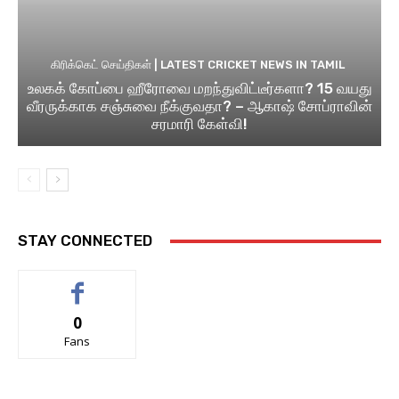
கிரிக்கெட் செய்திகள் | LATEST CRICKET NEWS IN TAMIL
உலகக் கோப்பை ஹீரோவை மறந்துவிட்டீர்களா? 15 வயது
வீரருக்காக சஞ்சுவை நீக்குவதா? – ஆகாஷ் சோப்ராவின்
சரமாரி கேள்வி!
STAY CONNECTED
0
Fans