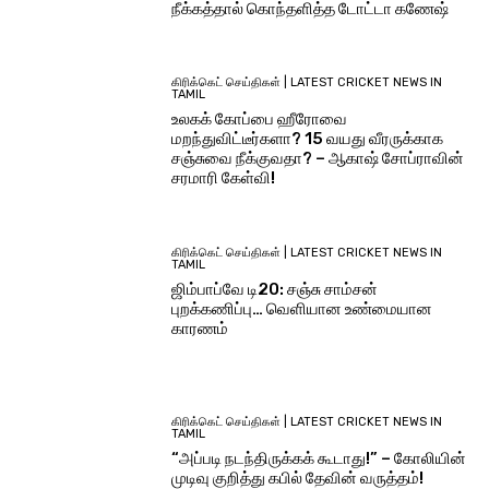
நீக்கத்தால் கொந்தளித்த டோட்டா கணேஷ்
கிரிக்கெட் செய்திகள் | LATEST CRICKET NEWS IN
TAMIL
உலகக் கோப்பை ஹீரோவை
மறந்துவிட்டீர்களா? 15 வயது வீரருக்காக
சஞ்சுவை நீக்குவதா? – ஆகாஷ் சோப்ராவின்
சரமாரி கேள்வி!
கிரிக்கெட் செய்திகள் | LATEST CRICKET NEWS IN
TAMIL
ஜிம்பாப்வே டி20: சஞ்சு சாம்சன்
புறக்கணிப்பு… வெளியான உண்மையான
காரணம்
கிரிக்கெட் செய்திகள் | LATEST CRICKET NEWS IN
TAMIL
“அப்படி நடந்திருக்கக் கூடாது!” – கோலியின்
முடிவு குறித்து கபில் தேவின் வருத்தம்!