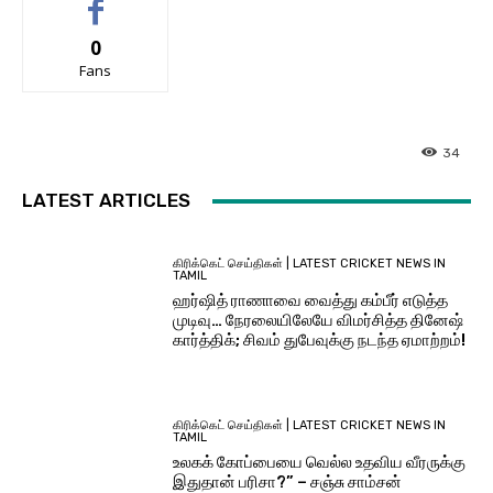
0
Fans
34
LATEST ARTICLES
கிரிக்கெட் செய்திகள் | LATEST CRICKET NEWS IN
TAMIL
ஹர்ஷித் ராணாவை வைத்து கம்பீர் எடுத்த
முடிவு… நேரலையிலேயே விமர்சித்த தினேஷ்
கார்த்திக்; சிவம் துபேவுக்கு நடந்த ஏமாற்றம்!
கிரிக்கெட் செய்திகள் | LATEST CRICKET NEWS IN
TAMIL
உலகக் கோப்பையை வெல்ல உதவிய வீரருக்கு
இதுதான் பரிசா?” – சஞ்சு சாம்சன்