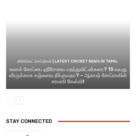
கிரிக்கெட் செய்திகள் | LATEST CRICKET NEWS IN TAMIL
உலகக் கோப்பை ஹீரோவை மறந்துவிட்டீர்களா? 15 வயது
வீரருக்காக சஞ்சுவை நீக்குவதா? – ஆகாஷ் சோப்ராவின்
சரமாரி கேள்வி!
STAY CONNECTED