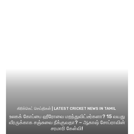
கிரிக்கெட் செய்திகள் | LATEST CRICKET NEWS IN TAMIL
உலகக் கோப்பை ஹீரோவை மறந்துவிட்டீர்களா? 15 வயது
வீரருக்காக சஞ்சுவை நீக்குவதா? – ஆகாஷ் சோப்ராவின்
சரமாரி கேள்வி!