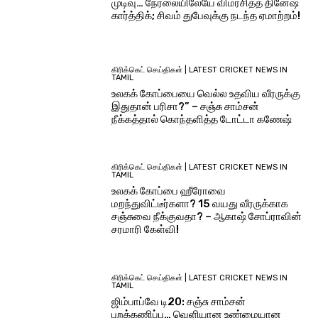
முடிவு… நேரலையிலேயே விமர்சித்த தினேஷ்
கார்த்திக்; சிவம் துபேவுக்கு நடந்த ஏமாற்றம்!
கிரிக்கெட் செய்திகள் | LATEST CRICKET NEWS IN
TAMIL
உலகக் கோப்பையை வெல்ல உதவிய வீரருக்கு
இதுதான் பரிசா?” – சஞ்சு சாம்சன்
நீக்கத்தால் கொந்தளித்த டோட்டா கணேஷ்
கிரிக்கெட் செய்திகள் | LATEST CRICKET NEWS IN
TAMIL
உலகக் கோப்பை ஹீரோவை
மறந்துவிட்டீர்களா? 15 வயது வீரருக்காக
சஞ்சுவை நீக்குவதா? – ஆகாஷ் சோப்ராவின்
சரமாரி கேள்வி!
கிரிக்கெட் செய்திகள் | LATEST CRICKET NEWS IN
TAMIL
ஜிம்பாப்வே டி20: சஞ்சு சாம்சன்
புறக்கணிப்பு… வெளியான உண்மையான