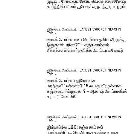
முடிவு… நேரலையிலேயே விமர்சித்த தினேஷ்
கார்த்திக்; சிவம் துபேவுக்கு நடந்த ஏமாற்றம்!
கிரிக்கெட் செய்திகள் | LATEST CRICKET NEWS IN
TAMIL
உலகக் கோப்பையை வெல்ல உதவிய வீரருக்கு
இதுதான் பரிசா?” – சஞ்சு சாம்சன்
நீக்கத்தால் கொந்தளித்த டோட்டா கணேஷ்
கிரிக்கெட் செய்திகள் | LATEST CRICKET NEWS IN
TAMIL
உலகக் கோப்பை ஹீரோவை
மறந்துவிட்டீர்களா? 15 வயது வீரருக்காக
சஞ்சுவை நீக்குவதா? – ஆகாஷ் சோப்ராவின்
சரமாரி கேள்வி!
கிரிக்கெட் செய்திகள் | LATEST CRICKET NEWS IN
TAMIL
ஜிம்பாப்வே டி20: சஞ்சு சாம்சன்
புறக்கணிப்பு… வெளியான உண்மையான