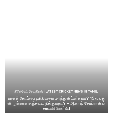
கிரிக்கெட் செய்திகள் | LATEST CRICKET NEWS IN TAMIL
உலகக் கோப்பை ஹீரோவை மறந்துவிட்டீர்களா? 15 வயது
வீரருக்காக சஞ்சுவை நீக்குவதா? – ஆகாஷ் சோப்ராவின்
சரமாரி கேள்வி!