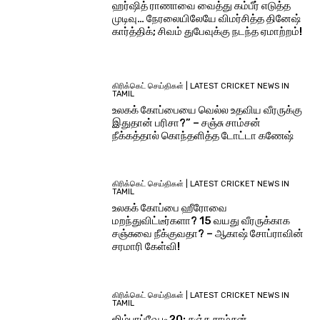
ஹர்ஷித் ராணாவை வைத்து கம்பீர் எடுத்த
முடிவு… நேரலையிலேயே விமர்சித்த தினேஷ்
கார்த்திக்; சிவம் துபேவுக்கு நடந்த ஏமாற்றம்!
கிரிக்கெட் செய்திகள் | LATEST CRICKET NEWS IN
TAMIL
உலகக் கோப்பையை வெல்ல உதவிய வீரருக்கு
இதுதான் பரிசா?” – சஞ்சு சாம்சன்
நீக்கத்தால் கொந்தளித்த டோட்டா கணேஷ்
கிரிக்கெட் செய்திகள் | LATEST CRICKET NEWS IN
TAMIL
உலகக் கோப்பை ஹீரோவை
மறந்துவிட்டீர்களா? 15 வயது வீரருக்காக
சஞ்சுவை நீக்குவதா? – ஆகாஷ் சோப்ராவின்
சரமாரி கேள்வி!
கிரிக்கெட் செய்திகள் | LATEST CRICKET NEWS IN
TAMIL
ஜிம்பாப்வே டி20: சஞ்சு சாம்சன்