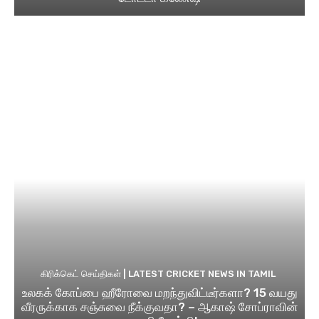
கிரிக்கெட் செய்திகள் | LATEST CRICKET NEWS IN TAMIL
உலகக் கோப்பை ஹீரோவை மறந்துவிட்டீர்களா? 15 வயது
வீரருக்காக சஞ்சுவை நீக்குவதா? – ஆகாஷ் சோப்ராவின்