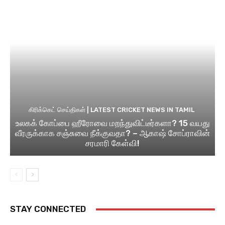
கிரிக்கெட் செய்திகள் | LATEST CRICKET NEWS IN TAMIL
உலகக் கோப்பை ஹீரோவை மறந்துவிட்டீர்களா? 15 வயது
வீரருக்காக சஞ்சுவை நீக்குவதா? – ஆகாஷ் சோப்ராவின்
சரமாரி கேள்வி!
STAY CONNECTED