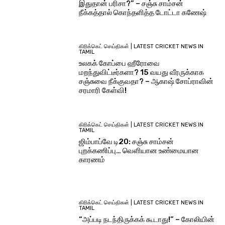
இதுதான் பரிசா?” – சஞ்சு சாம்சன்
நீக்கத்தால் கொந்தளித்த டோட்டா கணேஷ்
கிரிக்கெட் செய்திகள் | LATEST CRICKET NEWS IN
TAMIL
உலகக் கோப்பை ஹீரோவை
மறந்துவிட்டீர்களா? 15 வயது வீரருக்காக
சஞ்சுவை நீக்குவதா? – ஆகாஷ் சோப்ராவின்
சரமாரி கேள்வி!
கிரிக்கெட் செய்திகள் | LATEST CRICKET NEWS IN
TAMIL
ஜிம்பாப்வே டி20: சஞ்சு சாம்சன்
புறக்கணிப்பு… வெளியான உண்மையான
காரணம்
கிரிக்கெட் செய்திகள் | LATEST CRICKET NEWS IN
TAMIL
“அப்படி நடந்திருக்கக் கூடாது!” – கோலியின்