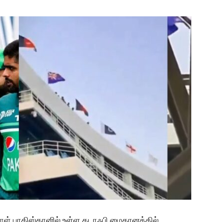
நாள் பாகிஸ்தானில் உள்ள கடாஃபி மைதானத்தில்