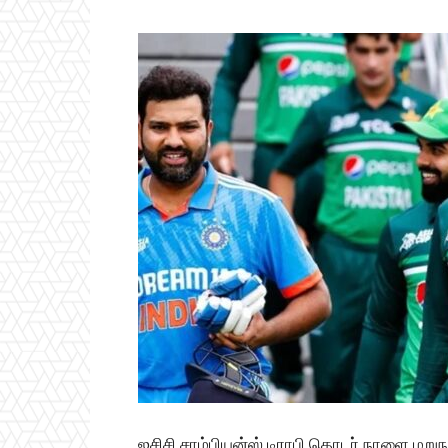
ஐசிசி சாம்பியன்ஸ் டிராபி தொடர் நாளை மறு