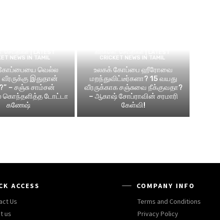
ெட் செய்திகள் | LATEST
கிரிக்கெட் செய்திகள் | LATEST
KET NEWS IN TAMIL
CRICKET NEWS IN TAMIL
 கோப்பையை வெல்ல
உலகக் கோப்பை ஹீரோவை
வீரருக்கு இதுதான்
மறந்துவிட்டீர்களா? 15 வயது
?” – சஞ்சு சாம்சன்
வீரருக்காக சஞ்சுவை நீக்குவதா?
ல் கொந்தளித்த டோட்டா
– ஆகாஷ் சோப்ராவின் சரமாரி
கணேஷ்
கேள்வி!
CK ACCESS
COMPANY INFO
act Us
Terms and Conditions
t us
Privacy Policy