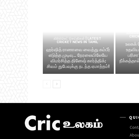
கிரிக்க
CRIC
கிரிக்கெட் செய்திகள் | LATEST
CRICKET NEWS IN TAMIL
உலகக்
ஹர்ஷித் ராணாவை வைத்து கம்பீர்
உதவிய 
எடுத்த முடிவு… நேரலையிலேயே
பரிசா
விமர்சித்த தினேஷ் கார்த்திக்;
நீக்கத்தா
சிவம் துபேவுக்கு நடந்த ஏமாற்றம்!
QUI
Cont
Abou