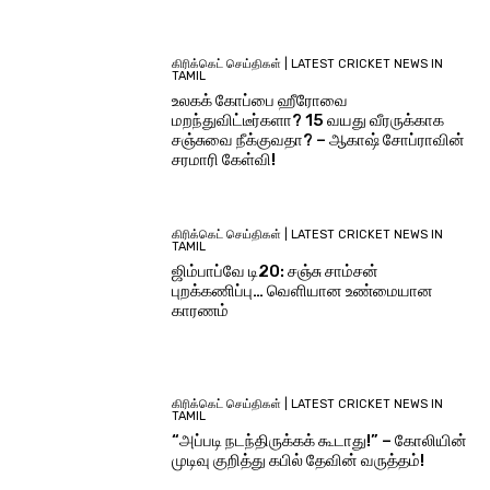
கிரிக்கெட் செய்திகள் | LATEST CRICKET NEWS IN
TAMIL
உலகக் கோப்பை ஹீரோவை
மறந்துவிட்டீர்களா? 15 வயது வீரருக்காக
சஞ்சுவை நீக்குவதா? – ஆகாஷ் சோப்ராவின்
சரமாரி கேள்வி!
கிரிக்கெட் செய்திகள் | LATEST CRICKET NEWS IN
TAMIL
ஜிம்பாப்வே டி20: சஞ்சு சாம்சன்
புறக்கணிப்பு… வெளியான உண்மையான
காரணம்
கிரிக்கெட் செய்திகள் | LATEST CRICKET NEWS IN
TAMIL
“அப்படி நடந்திருக்கக் கூடாது!” – கோலியின்
முடிவு குறித்து கபில் தேவின் வருத்தம்!