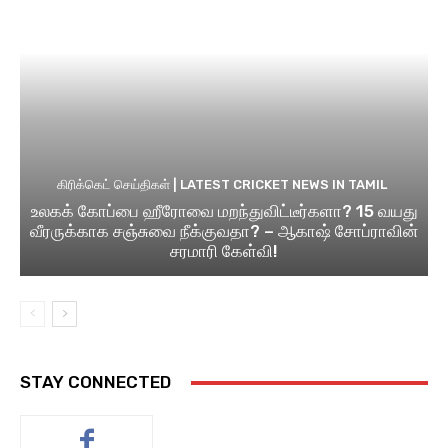
கிரிக்கெட் செய்திகள் | LATEST CRICKET NEWS IN TAMIL
உலகக் கோப்பை ஹீரோவை மறந்துவிட்டீர்களா? 15 வயது
வீரருக்காக சஞ்சுவை நீக்குவதா? – ஆகாஷ் சோப்ராவின்
சரமாரி கேள்வி!
STAY CONNECTED