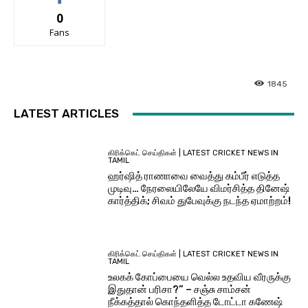
0
Fans
1845
LATEST ARTICLES
கிரிக்கெட் செய்திகள் | LATEST CRICKET NEWS IN
TAMIL
ஹர்ஷித் ராணாவை வைத்து கம்பீர் எடுத்த
முடிவு… நேரலையிலேயே விமர்சித்த தினேஷ்
கார்த்திக்; சிவம் துபேவுக்கு நடந்த ஏமாற்றம்!
கிரிக்கெட் செய்திகள் | LATEST CRICKET NEWS IN
TAMIL
உலகக் கோப்பையை வெல்ல உதவிய வீரருக்கு
இதுதான் பரிசா?” – சஞ்சு சாம்சன்
நீக்கத்தால் கொந்தளித்த டோட்டா கணேஷ்