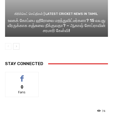
கிரிக்கெட் செய்திகள் | LATEST CRICKET NEWS IN TAMIL
உலகக் கோப்பை ஹீரோவை மறந்துவிட்டீர்களா? 15 வயது
வீரருக்காக சஞ்சுவை நீக்குவதா? – ஆகாஷ் சோப்ராவின்
சரமாரி கேள்வி!
STAY CONNECTED
0
Fans
74