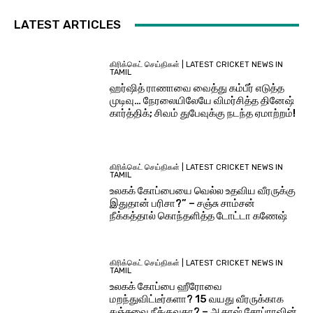
LATEST ARTICLES
கிரிக்கெட் செய்திகள் | LATEST CRICKET NEWS IN
TAMIL
ஹர்ஷித் ராணாவை வைத்து கம்பீர் எடுத்த
முடிவு… நேரலையிலேயே விமர்சித்த தினேஷ்
கார்த்திக்; சிவம் துபேவுக்கு நடந்த ஏமாற்றம்!
கிரிக்கெட் செய்திகள் | LATEST CRICKET NEWS IN
TAMIL
உலகக் கோப்பையை வெல்ல உதவிய வீரருக்கு
இதுதான் பரிசா?” – சஞ்சு சாம்சன்
நீக்கத்தால் கொந்தளித்த டோட்டா கணேஷ்
கிரிக்கெட் செய்திகள் | LATEST CRICKET NEWS IN
TAMIL
உலகக் கோப்பை ஹீரோவை
மறந்துவிட்டீர்களா? 15 வயது வீரருக்காக
சஞ்சுவை நீக்குவதா? – ஆகாஷ் சோப்ராவின்