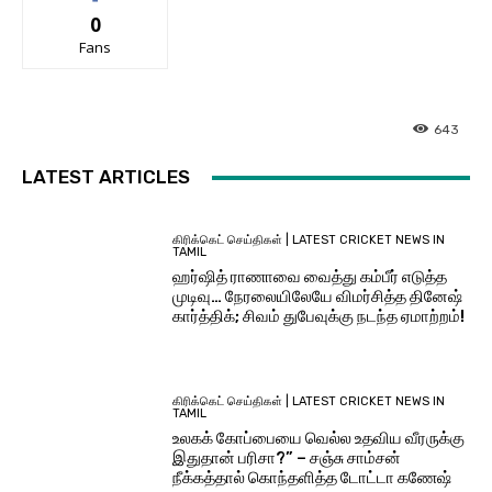
0
Fans
643
LATEST ARTICLES
கிரிக்கெட் செய்திகள் | LATEST CRICKET NEWS IN
TAMIL
ஹர்ஷித் ராணாவை வைத்து கம்பீர் எடுத்த
முடிவு… நேரலையிலேயே விமர்சித்த தினேஷ்
கார்த்திக்; சிவம் துபேவுக்கு நடந்த ஏமாற்றம்!
கிரிக்கெட் செய்திகள் | LATEST CRICKET NEWS IN
TAMIL
உலகக் கோப்பையை வெல்ல உதவிய வீரருக்கு
இதுதான் பரிசா?” – சஞ்சு சாம்சன்
நீக்கத்தால் கொந்தளித்த டோட்டா கணேஷ்