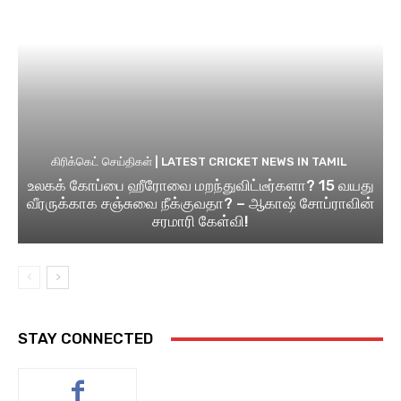
கிரிக்கெட் செய்திகள் | LATEST CRICKET NEWS IN TAMIL
உலகக் கோப்பை ஹீரோவை மறந்துவிட்டீர்களா? 15 வயது
வீரருக்காக சஞ்சுவை நீக்குவதா? – ஆகாஷ் சோப்ராவின்
சரமாரி கேள்வி!
STAY CONNECTED