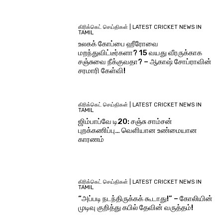
கிரிக்கெட் செய்திகள் | LATEST CRICKET NEWS IN
TAMIL
உலகக் கோப்பை ஹீரோவை
மறந்துவிட்டீர்களா? 15 வயது வீரருக்காக
சஞ்சுவை நீக்குவதா? – ஆகாஷ் சோப்ராவின்
சரமாரி கேள்வி!
கிரிக்கெட் செய்திகள் | LATEST CRICKET NEWS IN
TAMIL
ஜிம்பாப்வே டி20: சஞ்சு சாம்சன்
புறக்கணிப்பு… வெளியான உண்மையான
காரணம்
கிரிக்கெட் செய்திகள் | LATEST CRICKET NEWS IN
TAMIL
“அப்படி நடந்திருக்கக் கூடாது!” – கோலியின்
முடிவு குறித்து கபில் தேவின் வருத்தம்!