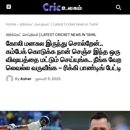
Home
கிரிக்கெட் செய்திகள் | Latest Cricket news in Tamil
கிரிக்கெட் செய்திகள் | LATEST CRICKET NEWS IN TAMIL
கோலி மனசுல இருந்து சொல்றேன்..
கம்பேக் கொடுக்க நான் செஞ்ச இந்த ஒரு
விஷயத்தை மட்டும் செய்யுங்க.. நீங்க வேற
லெவல்ல வருவீங்க – ரிக்கி பாண்டிங் பேட்டி
By
Asher
ஜனவரி 9, 2025