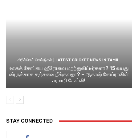
கிரிக்கெட் செய்திகள் | LATEST CRICKET NEWS IN TAMIL
உலகக் கோப்பை ஹீரோவை மறந்துவிட்டீர்களா? 15 வயது
வீரருக்காக சஞ்சுவை நீக்குவதா? – ஆகாஷ் சோப்ராவின்
சரமாரி கேள்வி!
STAY CONNECTED