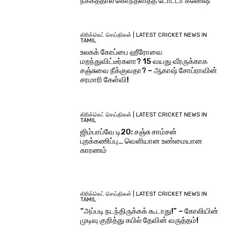
நீக்கத்தால் கொந்தளித்த டோட்டா கணேஷ்
கிரிக்கெட் செய்திகள் | LATEST CRICKET NEWS IN
TAMIL
உலகக் கோப்பை ஹீரோவை
மறந்துவிட்டீர்களா? 15 வயது வீரருக்காக
சஞ்சுவை நீக்குவதா? – ஆகாஷ் சோப்ராவின்
சரமாரி கேள்வி!
கிரிக்கெட் செய்திகள் | LATEST CRICKET NEWS IN
TAMIL
ஜிம்பாப்வே டி20: சஞ்சு சாம்சன்
புறக்கணிப்பு… வெளியான உண்மையான
காரணம்
கிரிக்கெட் செய்திகள் | LATEST CRICKET NEWS IN
TAMIL
“அப்படி நடந்திருக்கக் கூடாது!” – கோலியின்
முடிவு குறித்து கபில் தேவின் வருத்தம்!