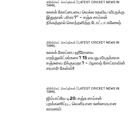
கிரிக்கெட் செய்திகள் | LATEST CRICKET NEWS IN
TAMIL
உலகக் கோப்பையை வெல்ல உதவிய வீரருக்கு
இதுதான் பரிசா?” – சஞ்சு சாம்சன்
நீக்கத்தால் கொந்தளித்த டோட்டா கணேஷ்
கிரிக்கெட் செய்திகள் | LATEST CRICKET NEWS IN
TAMIL
உலகக் கோப்பை ஹீரோவை
மறந்துவிட்டீர்களா? 15 வயது வீரருக்காக
சஞ்சுவை நீக்குவதா? – ஆகாஷ் சோப்ராவின்
சரமாரி கேள்வி!
கிரிக்கெட் செய்திகள் | LATEST CRICKET NEWS IN
TAMIL
ஜிம்பாப்வே டி20: சஞ்சு சாம்சன்
புறக்கணிப்பு… வெளியான உண்மையான
காரணம்