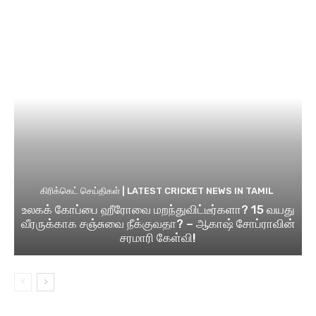
கிரிக்கெட் செய்திகள் | LATEST CRICKET NEWS IN TAMIL
உலகக் கோப்பை ஹீரோவை மறந்துவிட்டீர்களா? 15 வயது
வீரருக்காக சஞ்சுவை நீக்குவதா? – ஆகாஷ் சோப்ராவின்
சரமாரி கேள்வி!