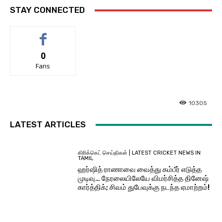
STAY CONNECTED
0
Fans
10305
LATEST ARTICLES
கிரிக்கெட் செய்திகள் | LATEST CRICKET NEWS IN
TAMIL
ஹர்ஷித் ராணாவை வைத்து கம்பீர் எடுத்த
முடிவு… நேரலையிலேயே விமர்சித்த தினேஷ்
கார்த்திக்; சிவம் துபேவுக்கு நடந்த ஏமாற்றம்!