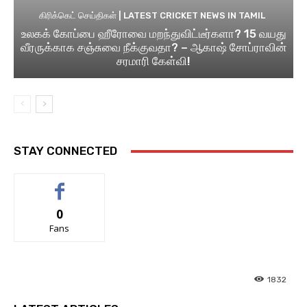
கிரிக்கெட் செய்திகள் | LATEST CRICKET NEWS IN TAMIL
உலகக் கோப்பை ஹீரோவை மறந்துவிட்டீர்களா? 15 வயது
வீரருக்காக சஞ்சுவை நீக்குவதா? – ஆகாஷ் சோப்ராவின்
சரமாரி கேள்வி!
STAY CONNECTED
0
Fans
1832