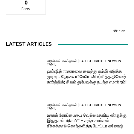
0
Fans
192
LATEST ARTICLES
கிரிக்கெட் செய்திகள் | LATEST CRICKET NEWS IN
TAMIL
ஹர்ஷித் ராணாவை வைத்து கம்பீர் எடுத்த
முடிவு… நேரலையிலேயே விமர்சித்த தினேஷ்
கார்த்திக்; சிவம் துபேவுக்கு நடந்த ஏமாற்றம்!
கிரிக்கெட் செய்திகள் | LATEST CRICKET NEWS IN
TAMIL
உலகக் கோப்பையை வெல்ல உதவிய வீரருக்கு
இதுதான் பரிசா?” – சஞ்சு சாம்சன்
நீக்கத்தால் கொந்தளித்த டோட்டா கணேஷ்