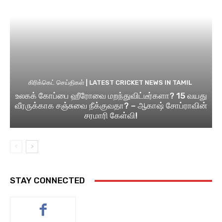
கிரிக்கெட் செய்திகள் | LATEST CRICKET NEWS IN TAMIL
உலகக் கோப்பை ஹீரோவை மறந்துவிட்டீர்களா? 15 வயது
வீரருக்காக சஞ்சுவை நீக்குவதா? – ஆகாஷ் சோப்ராவின்
சரமாரி கேள்வி!
STAY CONNECTED