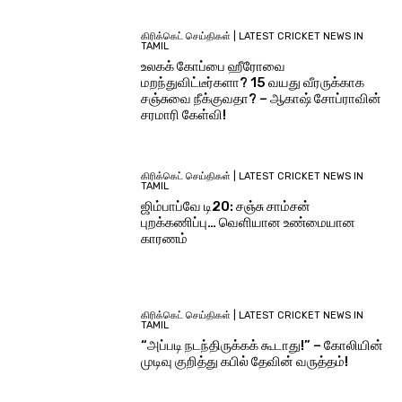
கிரிக்கெட் செய்திகள் | LATEST CRICKET NEWS IN
TAMIL
உலகக் கோப்பை ஹீரோவை
மறந்துவிட்டீர்களா? 15 வயது வீரருக்காக
சஞ்சுவை நீக்குவதா? – ஆகாஷ் சோப்ராவின்
சரமாரி கேள்வி!
கிரிக்கெட் செய்திகள் | LATEST CRICKET NEWS IN
TAMIL
ஜிம்பாப்வே டி20: சஞ்சு சாம்சன்
புறக்கணிப்பு… வெளியான உண்மையான
காரணம்
கிரிக்கெட் செய்திகள் | LATEST CRICKET NEWS IN
TAMIL
“அப்படி நடந்திருக்கக் கூடாது!” – கோலியின்
முடிவு குறித்து கபில் தேவின் வருத்தம்!