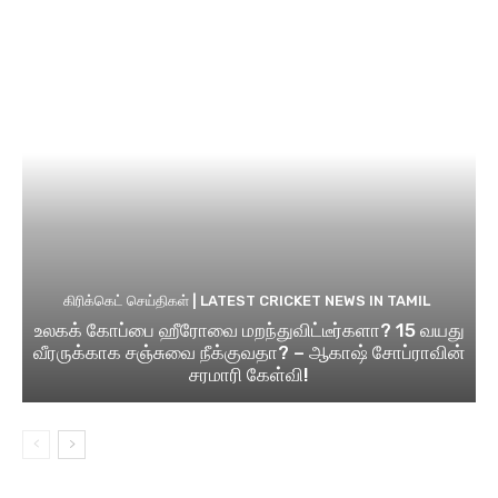
கிரிக்கெட் செய்திகள் | LATEST CRICKET NEWS IN TAMIL
உலகக் கோப்பை ஹீரோவை மறந்துவிட்டீர்களா? 15 வயது
வீரருக்காக சஞ்சுவை நீக்குவதா? – ஆகாஷ் சோப்ராவின்
சரமாரி கேள்வி!