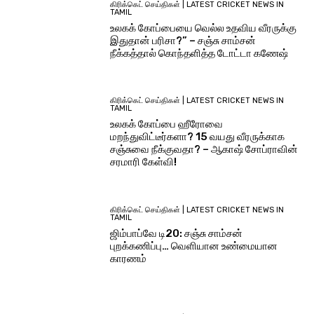
கிரிக்கெட் செய்திகள் | LATEST CRICKET NEWS IN
TAMIL
உலகக் கோப்பையை வெல்ல உதவிய வீரருக்கு
இதுதான் பரிசா?” – சஞ்சு சாம்சன்
நீக்கத்தால் கொந்தளித்த டோட்டா கணேஷ்
கிரிக்கெட் செய்திகள் | LATEST CRICKET NEWS IN
TAMIL
உலகக் கோப்பை ஹீரோவை
மறந்துவிட்டீர்களா? 15 வயது வீரருக்காக
சஞ்சுவை நீக்குவதா? – ஆகாஷ் சோப்ராவின்
சரமாரி கேள்வி!
கிரிக்கெட் செய்திகள் | LATEST CRICKET NEWS IN
TAMIL
ஜிம்பாப்வே டி20: சஞ்சு சாம்சன்
புறக்கணிப்பு… வெளியான உண்மையான
காரணம்