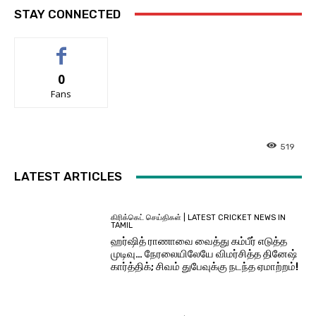
STAY CONNECTED
0
Fans
519
LATEST ARTICLES
கிரிக்கெட் செய்திகள் | LATEST CRICKET NEWS IN
TAMIL
ஹர்ஷித் ராணாவை வைத்து கம்பீர் எடுத்த
முடிவு… நேரலையிலேயே விமர்சித்த தினேஷ்
கார்த்திக்; சிவம் துபேவுக்கு நடந்த ஏமாற்றம்!