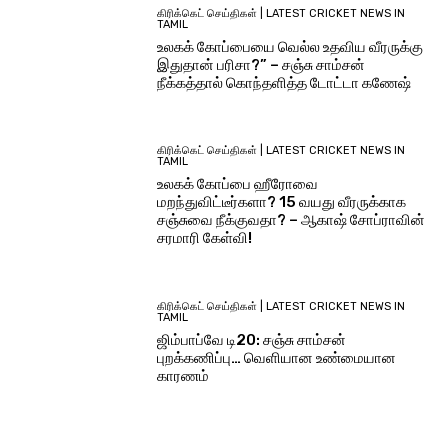
கிரிக்கெட் செய்திகள் | LATEST CRICKET NEWS IN
TAMIL
உலகக் கோப்பையை வெல்ல உதவிய வீரருக்கு
இதுதான் பரிசா?” – சஞ்சு சாம்சன்
நீக்கத்தால் கொந்தளித்த டோட்டா கணேஷ்
கிரிக்கெட் செய்திகள் | LATEST CRICKET NEWS IN
TAMIL
உலகக் கோப்பை ஹீரோவை
மறந்துவிட்டீர்களா? 15 வயது வீரருக்காக
சஞ்சுவை நீக்குவதா? – ஆகாஷ் சோப்ராவின்
சரமாரி கேள்வி!
கிரிக்கெட் செய்திகள் | LATEST CRICKET NEWS IN
TAMIL
ஜிம்பாப்வே டி20: சஞ்சு சாம்சன்
புறக்கணிப்பு… வெளியான உண்மையான
காரணம்