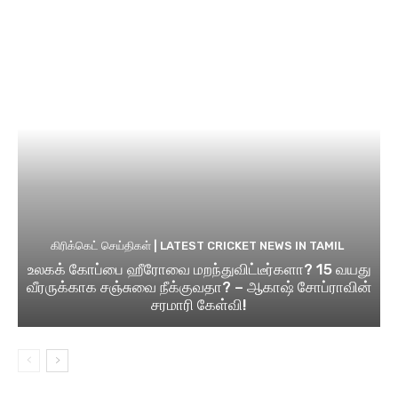
கிரிக்கெட் செய்திகள் | LATEST CRICKET NEWS IN TAMIL
உலகக் கோப்பை ஹீரோவை மறந்துவிட்டீர்களா? 15 வயது
வீரருக்காக சஞ்சுவை நீக்குவதா? – ஆகாஷ் சோப்ராவின்
சரமாரி கேள்வி!