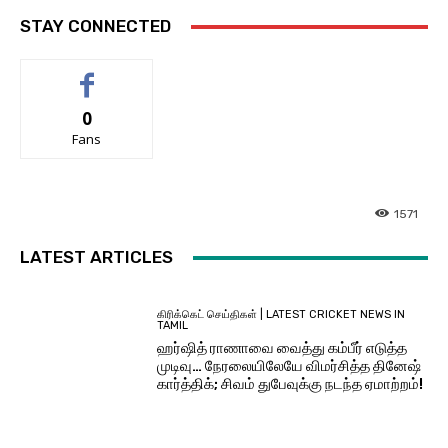
STAY CONNECTED
0
Fans
1571
LATEST ARTICLES
கிரிக்கெட் செய்திகள் | LATEST CRICKET NEWS IN
TAMIL
ஹர்ஷித் ராணாவை வைத்து கம்பீர் எடுத்த
முடிவு… நேரலையிலேயே விமர்சித்த தினேஷ்
கார்த்திக்; சிவம் துபேவுக்கு நடந்த ஏமாற்றம்!