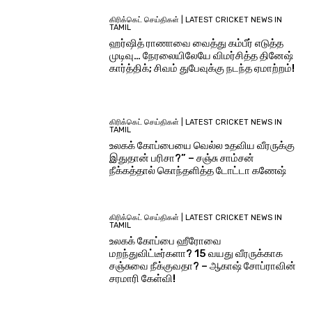
கிரிக்கெட் செய்திகள் | LATEST CRICKET NEWS IN
TAMIL
ஹர்ஷித் ராணாவை வைத்து கம்பீர் எடுத்த
முடிவு… நேரலையிலேயே விமர்சித்த தினேஷ்
கார்த்திக்; சிவம் துபேவுக்கு நடந்த ஏமாற்றம்!
கிரிக்கெட் செய்திகள் | LATEST CRICKET NEWS IN
TAMIL
உலகக் கோப்பையை வெல்ல உதவிய வீரருக்கு
இதுதான் பரிசா?” – சஞ்சு சாம்சன்
நீக்கத்தால் கொந்தளித்த டோட்டா கணேஷ்
கிரிக்கெட் செய்திகள் | LATEST CRICKET NEWS IN
TAMIL
உலகக் கோப்பை ஹீரோவை
மறந்துவிட்டீர்களா? 15 வயது வீரருக்காக
சஞ்சுவை நீக்குவதா? – ஆகாஷ் சோப்ராவின்
சரமாரி கேள்வி!