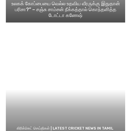
உலகக் கோப்பையை வெல்ல உதவிய வீரருக்கு இதுதான்
பரிசா?” – சஞ்சு சாம்சன் நீக்கத்தால் கொந்தளித்த
டோட்டா கணேஷ்
கிரிக்கெட் செய்திகள் | LATEST CRICKET NEWS IN TAMIL