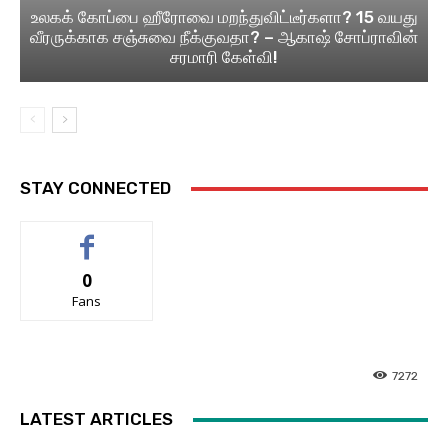
உலகக் கோப்பை ஹீரோவை மறந்துவிட்டீர்களா? 15 வயது
வீரருக்காக சஞ்சுவை நீக்குவதா? – ஆகாஷ் சோப்ராவின்
சரமாரி கேள்வி!
STAY CONNECTED
0
Fans
7272
LATEST ARTICLES