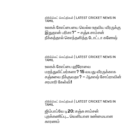
கிரிக்கெட் செய்திகள் | LATEST CRICKET NEWS IN
TAMIL
உலகக் கோப்பையை வெல்ல உதவிய வீரருக்கு
இதுதான் பரிசா?” – சஞ்சு சாம்சன்
நீக்கத்தால் கொந்தளித்த டோட்டா கணேஷ்
கிரிக்கெட் செய்திகள் | LATEST CRICKET NEWS IN
TAMIL
உலகக் கோப்பை ஹீரோவை
மறந்துவிட்டீர்களா? 15 வயது வீரருக்காக
சஞ்சுவை நீக்குவதா? – ஆகாஷ் சோப்ராவின்
சரமாரி கேள்வி!
கிரிக்கெட் செய்திகள் | LATEST CRICKET NEWS IN
TAMIL
ஜிம்பாப்வே டி20: சஞ்சு சாம்சன்
புறக்கணிப்பு… வெளியான உண்மையான
காரணம்