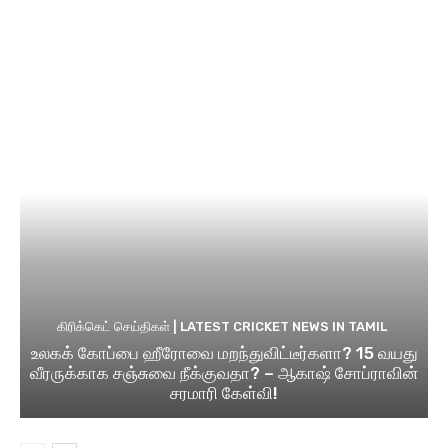
கிரிக்கெட் செய்திகள் | LATEST CRICKET NEWS IN TAMIL
உலகக் கோப்பை ஹீரோவை மறந்துவிட்டீர்களா? 15 வயது
வீரருக்காக சஞ்சுவை நீக்குவதா? – ஆகாஷ் சோப்ராவின்
சரமாரி கேள்வி!