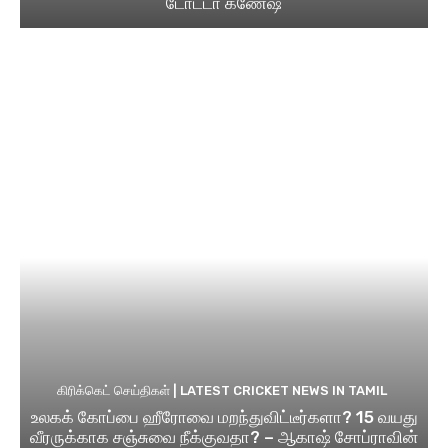
டோட்டா கணேஷ்
கிரிக்கெட் செய்திகள் | LATEST CRICKET NEWS IN TAMIL
உலகக் கோப்பை ஹீரோவை மறந்துவிட்டீர்களா? 15 வயது
வீரருக்காக சஞ்சுவை நீக்குவதா? – ஆகாஷ் சோப்ராவின்