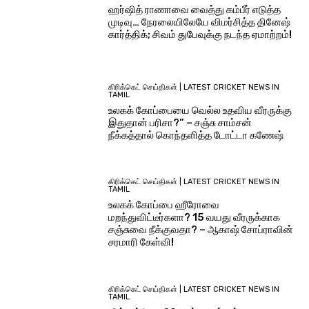
ஹர்ஷித் ராணாவை வைத்து கம்பீர் எடுத்த
முடிவு… நேரலையிலேயே விமர்சித்த தினேஷ்
கார்த்திக்; சிவம் துபேவுக்கு நடந்த ஏமாற்றம்!
கிரிக்கெட் செய்திகள் | LATEST CRICKET NEWS IN
TAMIL
உலகக் கோப்பையை வெல்ல உதவிய வீரருக்கு
இதுதான் பரிசா?” – சஞ்சு சாம்சன்
நீக்கத்தால் கொந்தளித்த டோட்டா கணேஷ்
கிரிக்கெட் செய்திகள் | LATEST CRICKET NEWS IN
TAMIL
உலகக் கோப்பை ஹீரோவை
மறந்துவிட்டீர்களா? 15 வயது வீரருக்காக
சஞ்சுவை நீக்குவதா? – ஆகாஷ் சோப்ராவின்
சரமாரி கேள்வி!
கிரிக்கெட் செய்திகள் | LATEST CRICKET NEWS IN
TAMIL