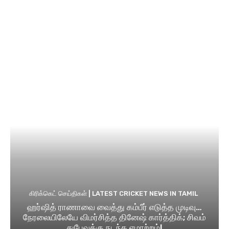
கிரிக்கெட் செய்திகள் | LATEST CRICKET NEWS IN TAMIL
ஹர்ஷித் ராணாவை வைத்து கம்பீர் எடுத்த முடிவு…
நேரலையிலேயே விமர்சித்த தினேஷ் கார்த்திக்; சிவம்
துபேவுக்கு நடந்த ஏமாற்றம்!