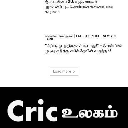
ஜிம்பாப்வே டி20: சஞ்சு சாம்சன்
புறக்கணிப்பு… வெளியான உண்மையான
காரணம்
கிரிக்கெட் செய்திகள் | LATEST CRICKET NEWS IN
TAMIL
“அப்படி நடந்திருக்கக் கூடாது!” – கோலியின்
முடிவு குறித்து கபில் தேவின் வருத்தம்!
Load more