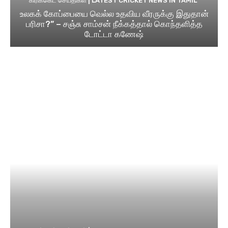
கிரிக்கெட் செய்திகள் | LATEST CRICKET NEWS IN TAMIL
உலகக் கோப்பையை வெல்ல உதவிய வீரருக்கு இதுதான்
பரிசா?” – சஞ்சு சாம்சன் நீக்கத்தால் கொந்தளித்த
டோட்டா கணேஷ்