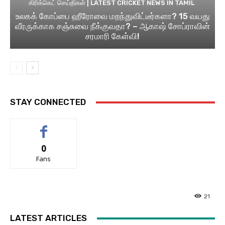
கிரிக்கெட் செய்திகள் | LATEST CRICKET NEWS IN TAMIL
உலகக் கோப்பை ஹீரோவை மறந்துவிட்டீர்களா? 15 வயது
வீரருக்காக சஞ்சுவை நீக்குவதா? – ஆகாஷ் சோப்ராவின்
சரமாரி கேள்வி!
STAY CONNECTED
0
Fans
21
LATEST ARTICLES