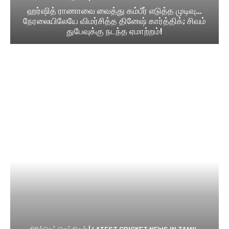
ஹர்ஷித் ராணாவை வைத்து கம்பீர் எடுத்த முடிவு…
நேரலையிலேயே விமர்சித்த தினேஷ் கார்த்திக்; சிவம்
துபேவுக்கு நடந்த ஏமாற்றம்!