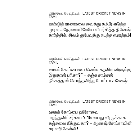
கிரிக்கெட் செய்திகள் | LATEST CRICKET NEWS IN
TAMIL
ஹர்ஷித் ராணாவை வைத்து கம்பீர் எடுத்த
முடிவு… நேரலையிலேயே விமர்சித்த தினேஷ்
கார்த்திக்; சிவம் துபேவுக்கு நடந்த ஏமாற்றம்!
கிரிக்கெட் செய்திகள் | LATEST CRICKET NEWS IN
TAMIL
உலகக் கோப்பையை வெல்ல உதவிய வீரருக்கு
இதுதான் பரிசா?” – சஞ்சு சாம்சன்
நீக்கத்தால் கொந்தளித்த டோட்டா கணேஷ்
கிரிக்கெட் செய்திகள் | LATEST CRICKET NEWS IN
TAMIL
உலகக் கோப்பை ஹீரோவை
மறந்துவிட்டீர்களா? 15 வயது வீரருக்காக
சஞ்சுவை நீக்குவதா? – ஆகாஷ் சோப்ராவின்
சரமாரி கேள்வி!