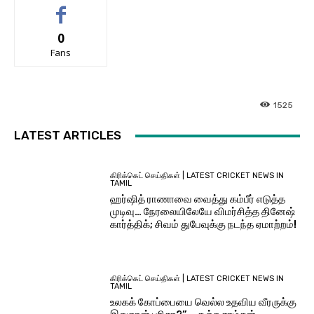
0
Fans
1525
LATEST ARTICLES
கிரிக்கெட் செய்திகள் | LATEST CRICKET NEWS IN
TAMIL
ஹர்ஷித் ராணாவை வைத்து கம்பீர் எடுத்த
முடிவு… நேரலையிலேயே விமர்சித்த தினேஷ்
கார்த்திக்; சிவம் துபேவுக்கு நடந்த ஏமாற்றம்!
கிரிக்கெட் செய்திகள் | LATEST CRICKET NEWS IN
TAMIL
உலகக் கோப்பையை வெல்ல உதவிய வீரருக்கு