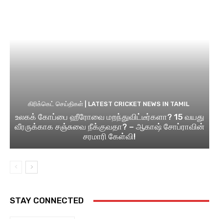
கிரிக்கெட் செய்திகள் | LATEST CRICKET NEWS IN TAMIL
உலகக் கோப்பை ஹீரோவை மறந்துவிட்டீர்களா? 15 வயது
வீரருக்காக சஞ்சுவை நீக்குவதா? – ஆகாஷ் சோப்ராவின்
சரமாரி கேள்வி!
STAY CONNECTED