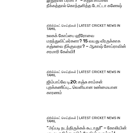
இதுதான் பரிசா?” – சஞ்சு சாம்சன்
நீக்கத்தால் கொந்தளித்த டோட்டா கணேஷ்
கிரிக்கெட் செய்திகள் | LATEST CRICKET NEWS IN
TAMIL
உலகக் கோப்பை ஹீரோவை
மறந்துவிட்டீர்களா? 15 வயது வீரருக்காக
சஞ்சுவை நீக்குவதா? – ஆகாஷ் சோப்ராவின்
சரமாரி கேள்வி!
கிரிக்கெட் செய்திகள் | LATEST CRICKET NEWS IN
TAMIL
ஜிம்பாப்வே டி20: சஞ்சு சாம்சன்
புறக்கணிப்பு… வெளியான உண்மையான
காரணம்
கிரிக்கெட் செய்திகள் | LATEST CRICKET NEWS IN
TAMIL
“அப்படி நடந்திருக்கக் கூடாது!” – கோலியின்