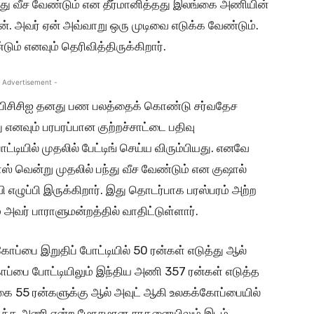
பந்து வீச வேண்டும் என தீர்மானித்தது இலங்கை அணியின்
். அவர் ஏன் அவ்வாறு ஒரு முடிவை எடுக்க வேண்டும்.
் எனவும் தெரிவித்திருக்கிறார்.
 Advertisement -
ர் பிசிசிஐ தனது பண பலத்தைக் கொண்டு சர்வதேச
 எனவும் பரபரப்பான குற்றச்சாட்டை பதிவு
ட்டியில் முதலில் பேட்டிங் செய்ய விரும்பியது. எனவே
் வென்று முதலில் பந்து வீச வேண்டும் என குஷால்
எழுப்பி இருக்கிறார். இது தொடர்பாக பரஸ்பரம் அற்ற
வர் பாராளுமன்றத்தில் வாதிட்டுள்ளார்.
்பை இறுதிப் போட்டியில் 50 ரன்கள் எடுத்து ஆல்
ப்பை போட்டியிலும் இந்திய அணி 357 ரன்கள் எடுத்த
கை 55 ரன்களுக்கு ஆல் அவுட் ஆகி உலகக்கோப்பையில்
டைந்த அணி என்ற மோசமான சாதனையிலும் இடம்