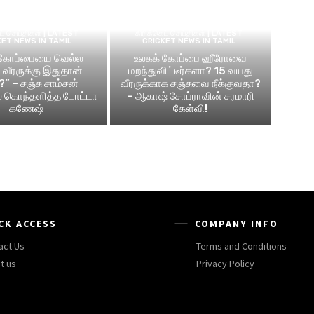
ெட் செய்திகள் | LATEST
கிரிக்கெட் செய்திகள் | LATEST
KET NEWS IN TAMIL
CRICKET NEWS IN TAMIL
 கோப்பையை வெல்ல
உலகக் கோப்பை ஹீரோவை
வீரருக்கு இதுதான்
மறந்துவிட்டீர்களா? 15 வயது
?” – சஞ்சு சாம்சன்
வீரருக்காக சஞ்சுவை நீக்குவதா?
ல் கொந்தளித்த டோட்டா
– ஆகாஷ் சோப்ராவின் சரமாரி
கணேஷ்
கேள்வி!
CK ACCESS
COMPANY INFO
act Us
Terms and Conditions
t us
Privacy Policy