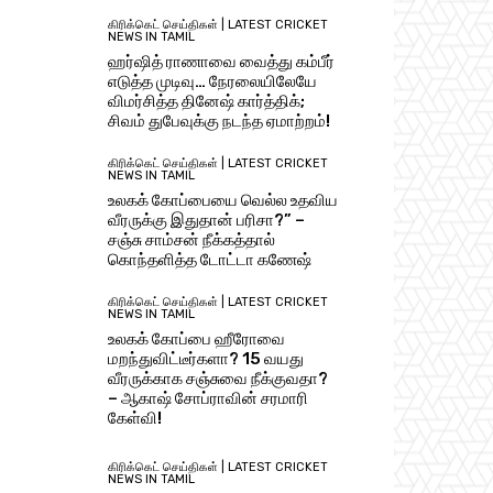
கிரிக்கெட் செய்திகள் | LATEST CRICKET
NEWS IN TAMIL
ஹர்ஷித் ராணாவை வைத்து கம்பீர்
எடுத்த முடிவு… நேரலையிலேயே
விமர்சித்த தினேஷ் கார்த்திக்;
சிவம் துபேவுக்கு நடந்த ஏமாற்றம்!
கிரிக்கெட் செய்திகள் | LATEST CRICKET
NEWS IN TAMIL
உலகக் கோப்பையை வெல்ல உதவிய
வீரருக்கு இதுதான் பரிசா?” –
சஞ்சு சாம்சன் நீக்கத்தால்
கொந்தளித்த டோட்டா கணேஷ்
கிரிக்கெட் செய்திகள் | LATEST CRICKET
NEWS IN TAMIL
உலகக் கோப்பை ஹீரோவை
மறந்துவிட்டீர்களா? 15 வயது
வீரருக்காக சஞ்சுவை நீக்குவதா?
– ஆகாஷ் சோப்ராவின் சரமாரி
கேள்வி!
கிரிக்கெட் செய்திகள் | LATEST CRICKET
NEWS IN TAMIL