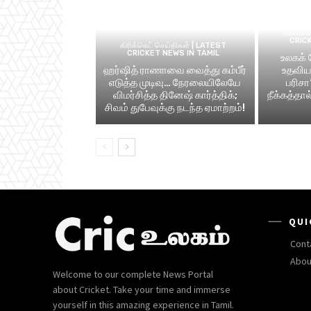
கிரிக்க
CRIC
கிரிக்கெட் செய்திகள் | LATEST
CRICKET NEWS IN TAMIL
உலகக்
ஹர்ஷித் ராணாவை வைத்து கம்பீர்
உதவிய 
எடுத்த முடிவு… நேரலையிலேயே
பரிசா
விமர்சித்த தினேஷ் கார்த்திக்;
நீக்கத்தா
சிவம் துபேவுக்கு நடந்த ஏமாற்றம்!
QUI
Cont
Abou
Welcome to our complete News Portal
about Cricket. Take your time and immerse
yourself in this amazing experience in Tamil.