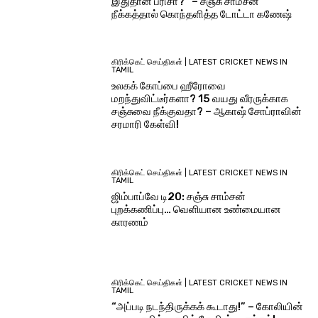
இதுதான் பரிசா?” – சஞ்சு சாம்சன்
நீக்கத்தால் கொந்தளித்த டோட்டா கணேஷ்
கிரிக்கெட் செய்திகள் | LATEST CRICKET NEWS IN
TAMIL
உலகக் கோப்பை ஹீரோவை
மறந்துவிட்டீர்களா? 15 வயது வீரருக்காக
சஞ்சுவை நீக்குவதா? – ஆகாஷ் சோப்ராவின்
சரமாரி கேள்வி!
கிரிக்கெட் செய்திகள் | LATEST CRICKET NEWS IN
TAMIL
ஜிம்பாப்வே டி20: சஞ்சு சாம்சன்
புறக்கணிப்பு… வெளியான உண்மையான
காரணம்
கிரிக்கெட் செய்திகள் | LATEST CRICKET NEWS IN
TAMIL
“அப்படி நடந்திருக்கக் கூடாது!” – கோலியின்