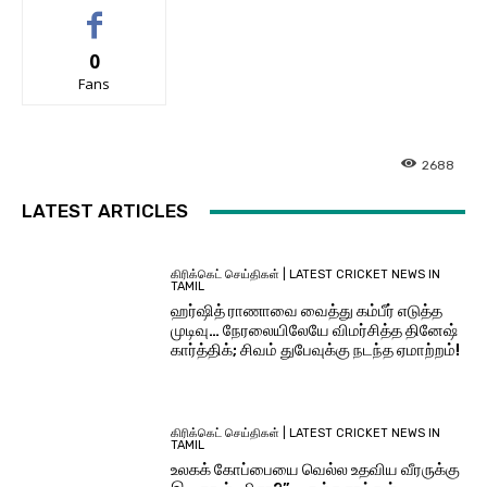
0
Fans
2688
LATEST ARTICLES
கிரிக்கெட் செய்திகள் | LATEST CRICKET NEWS IN
TAMIL
ஹர்ஷித் ராணாவை வைத்து கம்பீர் எடுத்த
முடிவு… நேரலையிலேயே விமர்சித்த தினேஷ்
கார்த்திக்; சிவம் துபேவுக்கு நடந்த ஏமாற்றம்!
கிரிக்கெட் செய்திகள் | LATEST CRICKET NEWS IN
TAMIL
உலகக் கோப்பையை வெல்ல உதவிய வீரருக்கு