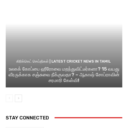
கிரிக்கெட் செய்திகள் | LATEST CRICKET NEWS IN TAMIL
உலகக் கோப்பை ஹீரோவை மறந்துவிட்டீர்களா? 15 வயது
வீரருக்காக சஞ்சுவை நீக்குவதா? – ஆகாஷ் சோப்ராவின்
சரமாரி கேள்வி!
STAY CONNECTED