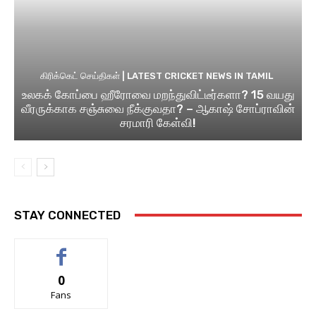
கிரிக்கெட் செய்திகள் | LATEST CRICKET NEWS IN TAMIL
உலகக் கோப்பை ஹீரோவை மறந்துவிட்டீர்களா? 15 வயது
வீரருக்காக சஞ்சுவை நீக்குவதா? – ஆகாஷ் சோப்ராவின்
சரமாரி கேள்வி!
STAY CONNECTED
0
Fans