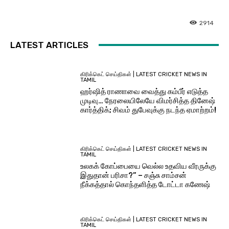
2914
LATEST ARTICLES
கிரிக்கெட் செய்திகள் | LATEST CRICKET NEWS IN
TAMIL
ஹர்ஷித் ராணாவை வைத்து கம்பீர் எடுத்த
முடிவு… நேரலையிலேயே விமர்சித்த தினேஷ்
கார்த்திக்; சிவம் துபேவுக்கு நடந்த ஏமாற்றம்!
கிரிக்கெட் செய்திகள் | LATEST CRICKET NEWS IN
TAMIL
உலகக் கோப்பையை வெல்ல உதவிய வீரருக்கு
இதுதான் பரிசா?” – சஞ்சு சாம்சன்
நீக்கத்தால் கொந்தளித்த டோட்டா கணேஷ்
கிரிக்கெட் செய்திகள் | LATEST CRICKET NEWS IN
TAMIL