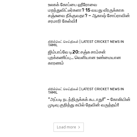
உலகக் கோப்பை ஹீரோவை
மறந்துவிட்டீர்களா? 15 வயது வீரருக்காக
சஞ்சுவை நீக்குவதா? – ஆகாஷ் சோப்ராவின்
சரமாரி கேள்வி!
கிரிக்கெட் செய்திகள் | LATEST CRICKET NEWS IN
TAMIL
ஜிம்பாப்வே டி20: சஞ்சு சாம்சன்
புறக்கணிப்பு… வெளியான உண்மையான
காரணம்
கிரிக்கெட் செய்திகள் | LATEST CRICKET NEWS IN
TAMIL
“அப்படி நடந்திருக்கக் கூடாது!” – கோலியின்
முடிவு குறித்து கபில் தேவின் வருத்தம்!
Load more