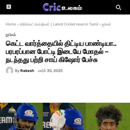
Home
கிரிக்கெட் செய்திகள் | Latest Cricket news in Tamil
ஐபிஎல்
ஐபிஎல்
கெட்ட வார்த்தையில் திட்டிய பாண்டியா..
பரபரப்பான போட்டி இடையே மோதல் –
நடந்தது பற்றி சாய் கிஷோர் பேச்சு
By
Rakesh
மார்ச் 30, 2025