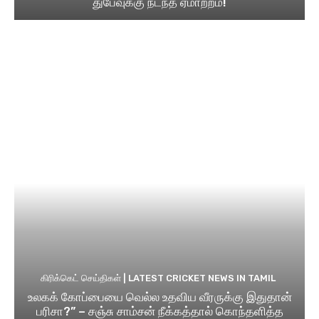
துபேவுக்கு நடந்த ஏமாற்றம்!
கிரிக்கெட் செய்திகள் | LATEST CRICKET NEWS IN TAMIL
உலகக் கோப்பையை வெல்ல உதவிய வீரருக்கு இதுதான்
பரிசா?” – சஞ்சு சாம்சன் நீக்கத்தால் கொந்தளித்த