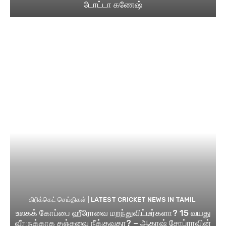
டோட்டா கணேஷ்
கிரிக்கெட் செய்திகள் | LATEST CRICKET NEWS IN TAMIL
உலகக் கோப்பை ஹீரோவை மறந்துவிட்டீர்களா? 15 வயது
வீரருக்காக சஞ்சுவை நீக்குவதா? – ஆகாஷ் சோப்ராவின்