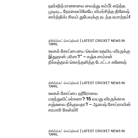
ஹர்ஷித் ராணாவை வைத்து கம்பீர் எடுத்த
முடிவு… நேரலையிலேயே விமர்சித்த தினேஷ்
கார்த்திக்; சிவம் துபேவுக்கு நடந்த ஏமாற்றம்!
கிரிக்கெட் செய்திகள் | LATEST CRICKET NEWS IN
TAMIL
உலகக் கோப்பையை வெல்ல உதவிய வீரருக்கு
இதுதான் பரிசா?” – சஞ்சு சாம்சன்
நீக்கத்தால் கொந்தளித்த டோட்டா கணேஷ்
கிரிக்கெட் செய்திகள் | LATEST CRICKET NEWS IN
TAMIL
உலகக் கோப்பை ஹீரோவை
மறந்துவிட்டீர்களா? 15 வயது வீரருக்காக
சஞ்சுவை நீக்குவதா? – ஆகாஷ் சோப்ராவின்
சரமாரி கேள்வி!
கிரிக்கெட் செய்திகள் | LATEST CRICKET NEWS IN
TAMIL