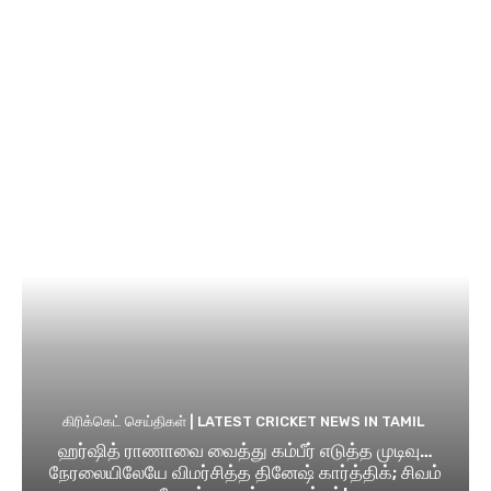
கிரிக்கெட் செய்திகள் | LATEST CRICKET NEWS IN TAMIL
ஹர்ஷித் ராணாவை வைத்து கம்பீர் எடுத்த முடிவு…
நேரலையிலேயே விமர்சித்த தினேஷ் கார்த்திக்; சிவம்