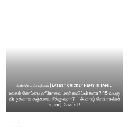
கிரிக்கெட் செய்திகள் | LATEST CRICKET NEWS IN TAMIL
உலகக் கோப்பை ஹீரோவை மறந்துவிட்டீர்களா? 15 வயது
வீரருக்காக சஞ்சுவை நீக்குவதா? – ஆகாஷ் சோப்ராவின்
சரமாரி கேள்வி!