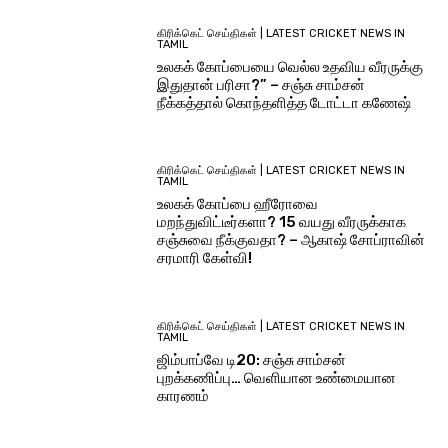
கிரிக்கெட் செய்திகள் | LATEST CRICKET NEWS IN
TAMIL
உலகக் கோப்பையை வெல்ல உதவிய வீரருக்கு
இதுதான் பரிசா?” – சஞ்சு சாம்சன்
நீக்கத்தால் கொந்தளித்த டோட்டா கணேஷ்
கிரிக்கெட் செய்திகள் | LATEST CRICKET NEWS IN
TAMIL
உலகக் கோப்பை ஹீரோவை
மறந்துவிட்டீர்களா? 15 வயது வீரருக்காக
சஞ்சுவை நீக்குவதா? – ஆகாஷ் சோப்ராவின்
சரமாரி கேள்வி!
கிரிக்கெட் செய்திகள் | LATEST CRICKET NEWS IN
TAMIL
ஜிம்பாப்வே டி20: சஞ்சு சாம்சன்
புறக்கணிப்பு… வெளியான உண்மையான
காரணம்