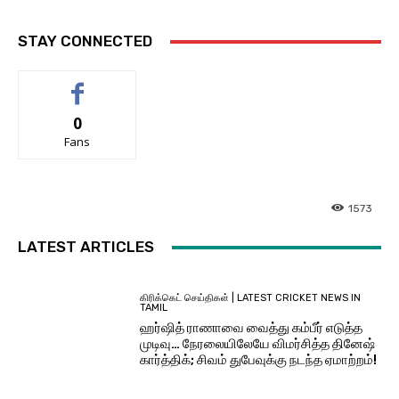
STAY CONNECTED
0
Fans
1573
LATEST ARTICLES
கிரிக்கெட் செய்திகள் | LATEST CRICKET NEWS IN
TAMIL
ஹர்ஷித் ராணாவை வைத்து கம்பீர் எடுத்த
முடிவு… நேரலையிலேயே விமர்சித்த தினேஷ்
கார்த்திக்; சிவம் துபேவுக்கு நடந்த ஏமாற்றம்!