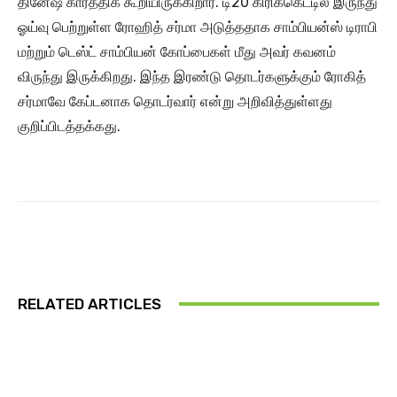
தினேஷ் கார்த்திக் கூறியிருக்கிறார். டி20 கிரிக்கெட்டில் இருந்து
ஓய்வு பெற்றுள்ள ரோஹித் சர்மா அடுத்ததாக சாம்பியன்ஸ் டிராபி
மற்றும் டெஸ்ட் சாம்பியன் கோப்பைகள் மீது அவர் கவனம்
விருந்து இருக்கிறது. இந்த இரண்டு தொடர்களுக்கும் ரோகித்
சர்மாவே கேப்டனாக தொடர்வார் என்று அறிவித்துள்ளது
குறிப்பிடத்தக்கது.
RELATED ARTICLES