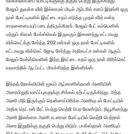
உலகக்கோப்பை போட்டிகளுக்கு தகுதி பெற்று இருக்கிறது.
மேலும் துவக்க வீரர் இல்லாமல் மிடில் ஆர்டரில் களம் இறங்கி ஒரு
நாள் போட்டிகளில் இரட்டை சதம் எடுத்த முதல் வீரர் என்ற
சாதனையையும் படைத்திருக்கிறார். மேலும் பேட் கம்பெனிஸ்
மற்றும் கிளன் மேக்ஸ்வெல் இருவரும் இணைந்து எட்டாவது
விக்கெட்க்கு சேர்த்த 202 ரன்கள் ஒரு நாள் போட்டிகளில்
எட்டாவது விக்கெட் ஜோடி சேர்த்து அதிகபட்ச ரன்கள் ஆகும்.
மேலும் மேக்ஸ்வெலின் இந்த இரட்டை சதம் ஒரு நாள் கிரிக்கெட்
வரலாற்றில் ஆடப்பட்ட மிகச்சிறந்த இன்னிங்ஸ்.
இந்தத் தோல்வியின் மூலம் ஆப்கானிஸ்தான் அணியின்
அரையிறுதி வாய்ப்புகளுக்கு சிக்கல் ஏற்பட்டிருக்கிறது. அந்த
அணி மீதி இருக்கும் தென்னாப்பிரிக்க அணியுடன் போட்டியில்
அதிக நெட் ரன் ரேட் பெற்று வெற்றி பெற வேண்டும். நியூசிலாந்து
அணி இலங்கை அணி உடனான போட்டியில் வெற்றி பெற்றால்
அரை இறுதிக்கு தகுதி பெற்று விடும். பாகிஸ்தான் அணியும்