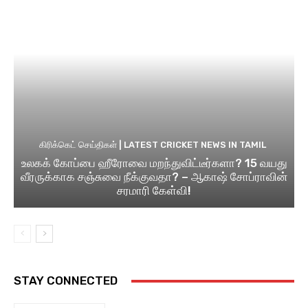
கிரிக்கெட் செய்திகள் | LATEST CRICKET NEWS IN TAMIL
உலகக் கோப்பை ஹீரோவை மறந்துவிட்டீர்களா? 15 வயது
வீரருக்காக சஞ்சுவை நீக்குவதா? – ஆகாஷ் சோப்ராவின்
சரமாரி கேள்வி!
STAY CONNECTED