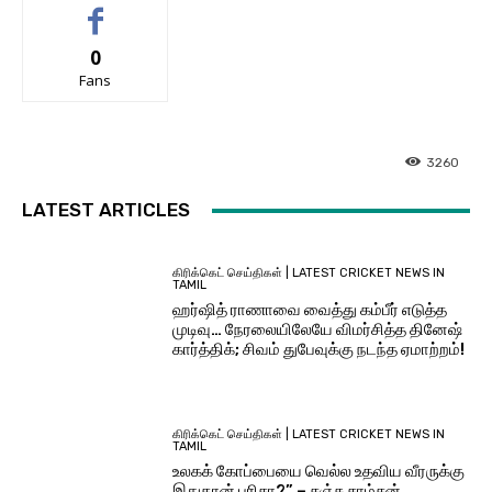
0
Fans
3260
LATEST ARTICLES
கிரிக்கெட் செய்திகள் | LATEST CRICKET NEWS IN
TAMIL
ஹர்ஷித் ராணாவை வைத்து கம்பீர் எடுத்த
முடிவு… நேரலையிலேயே விமர்சித்த தினேஷ்
கார்த்திக்; சிவம் துபேவுக்கு நடந்த ஏமாற்றம்!
கிரிக்கெட் செய்திகள் | LATEST CRICKET NEWS IN
TAMIL
உலகக் கோப்பையை வெல்ல உதவிய வீரருக்கு
இதுதான் பரிசா?” – சஞ்சு சாம்சன்