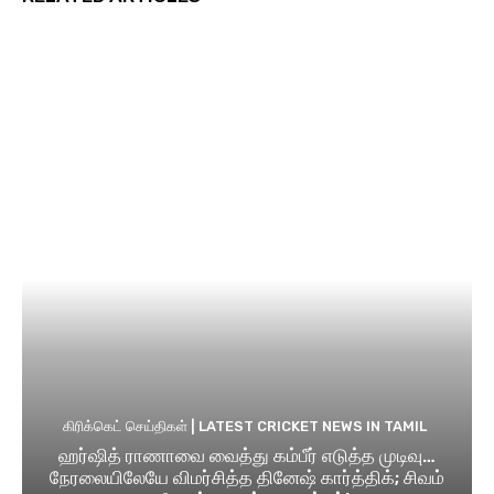
கிரிக்கெட் செய்திகள் | LATEST CRICKET NEWS IN TAMIL
ஹர்ஷித் ராணாவை வைத்து கம்பீர் எடுத்த முடிவு…
நேரலையிலேயே விமர்சித்த தினேஷ் கார்த்திக்; சிவம்