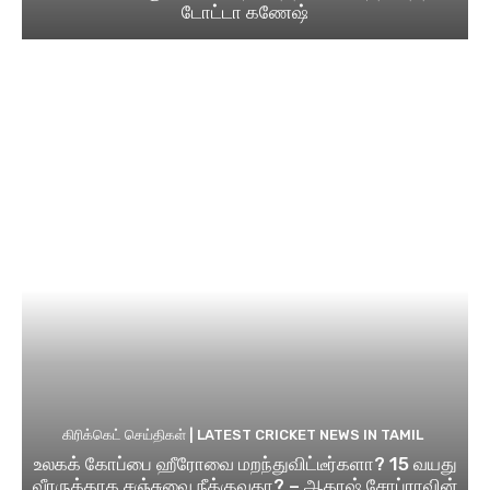
டோட்டா கணேஷ்
கிரிக்கெட் செய்திகள் | LATEST CRICKET NEWS IN TAMIL
உலகக் கோப்பை ஹீரோவை மறந்துவிட்டீர்களா? 15 வயது
வீரருக்காக சஞ்சுவை நீக்குவதா? – ஆகாஷ் சோப்ராவின்