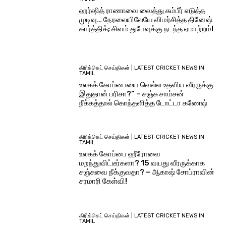
ஹர்ஷித் ராணாவை வைத்து கம்பீர் எடுத்த
முடிவு… நேரலையிலேயே விமர்சித்த தினேஷ்
கார்த்திக்; சிவம் துபேவுக்கு நடந்த ஏமாற்றம்!
கிரிக்கெட் செய்திகள் | LATEST CRICKET NEWS IN
TAMIL
உலகக் கோப்பையை வெல்ல உதவிய வீரருக்கு
இதுதான் பரிசா?” – சஞ்சு சாம்சன்
நீக்கத்தால் கொந்தளித்த டோட்டா கணேஷ்
கிரிக்கெட் செய்திகள் | LATEST CRICKET NEWS IN
TAMIL
உலகக் கோப்பை ஹீரோவை
மறந்துவிட்டீர்களா? 15 வயது வீரருக்காக
சஞ்சுவை நீக்குவதா? – ஆகாஷ் சோப்ராவின்
சரமாரி கேள்வி!
கிரிக்கெட் செய்திகள் | LATEST CRICKET NEWS IN
TAMIL