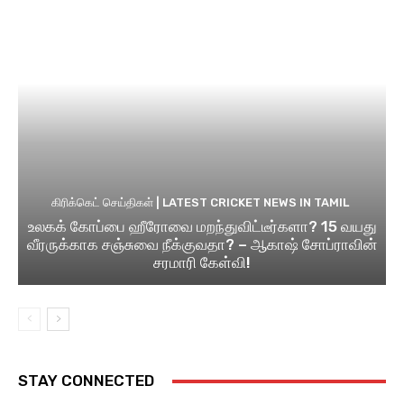
கிரிக்கெட் செய்திகள் | LATEST CRICKET NEWS IN TAMIL
உலகக் கோப்பை ஹீரோவை மறந்துவிட்டீர்களா? 15 வயது
வீரருக்காக சஞ்சுவை நீக்குவதா? – ஆகாஷ் சோப்ராவின்
சரமாரி கேள்வி!
STAY CONNECTED