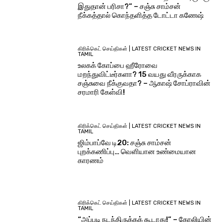
இதுதான் பரிசா?” – சஞ்சு சாம்சன்
நீக்கத்தால் கொந்தளித்த டோட்டா கணேஷ்
கிரிக்கெட் செய்திகள் | LATEST CRICKET NEWS IN
TAMIL
உலகக் கோப்பை ஹீரோவை
மறந்துவிட்டீர்களா? 15 வயது வீரருக்காக
சஞ்சுவை நீக்குவதா? – ஆகாஷ் சோப்ராவின்
சரமாரி கேள்வி!
கிரிக்கெட் செய்திகள் | LATEST CRICKET NEWS IN
TAMIL
ஜிம்பாப்வே டி20: சஞ்சு சாம்சன்
புறக்கணிப்பு… வெளியான உண்மையான
காரணம்
கிரிக்கெட் செய்திகள் | LATEST CRICKET NEWS IN
TAMIL
“அப்படி நடந்திருக்கக் கூடாது!” – கோலியின்