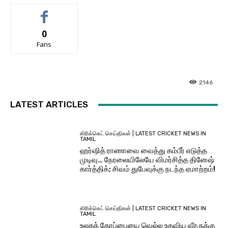
0
Fans
2146
LATEST ARTICLES
கிரிக்கெட் செய்திகள் | LATEST CRICKET NEWS IN
TAMIL
ஹர்ஷித் ராணாவை வைத்து கம்பீர் எடுத்த
முடிவு… நேரலையிலேயே விமர்சித்த தினேஷ்
கார்த்திக்; சிவம் துபேவுக்கு நடந்த ஏமாற்றம்!
கிரிக்கெட் செய்திகள் | LATEST CRICKET NEWS IN
TAMIL
உலகக் கோப்பையை வெல்ல உதவிய வீரருக்கு