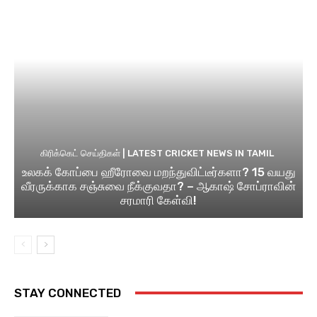
கிரிக்கெட் செய்திகள் | LATEST CRICKET NEWS IN TAMIL
உலகக் கோப்பை ஹீரோவை மறந்துவிட்டீர்களா? 15 வயது
வீரருக்காக சஞ்சுவை நீக்குவதா? – ஆகாஷ் சோப்ராவின்
சரமாரி கேள்வி!
STAY CONNECTED