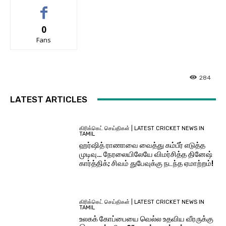
0
Fans
284
LATEST ARTICLES
கிரிக்கெட் செய்திகள் | LATEST CRICKET NEWS IN
TAMIL
ஹர்ஷித் ராணாவை வைத்து கம்பீர் எடுத்த
முடிவு… நேரலையிலேயே விமர்சித்த தினேஷ்
கார்த்திக்; சிவம் துபேவுக்கு நடந்த ஏமாற்றம்!
கிரிக்கெட் செய்திகள் | LATEST CRICKET NEWS IN
TAMIL
உலகக் கோப்பையை வெல்ல உதவிய வீரருக்கு