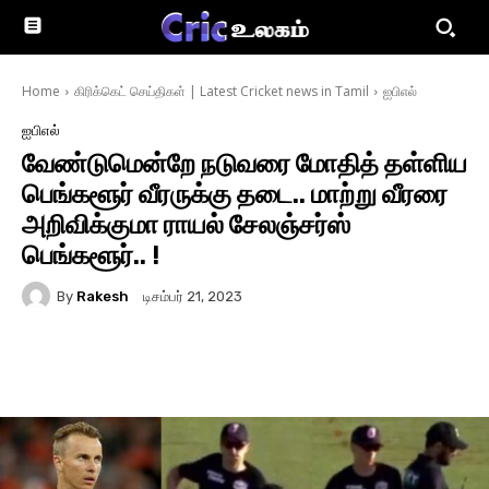
Home
கிரிக்கெட் செய்திகள் | Latest Cricket news in Tamil
ஐபிஎல்
ஐபிஎல்
வேண்டுமென்றே நடுவரை மோதித் தள்ளிய
பெங்களூர் வீரருக்கு தடை.. மாற்று வீரரை
அறிவிக்குமா ராயல் சேலஞ்சர்ஸ்
பெங்களூர்.. !
By
Rakesh
டிசம்பர் 21, 2023