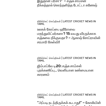
இதுதான் பரிசா?” – சஞ்சு சாம்சன்
நீக்கத்தால் கொந்தளித்த டோட்டா கணேஷ்
கிரிக்கெட் செய்திகள் | LATEST CRICKET NEWS IN
TAMIL
உலகக் கோப்பை ஹீரோவை
மறந்துவிட்டீர்களா? 15 வயது வீரருக்காக
சஞ்சுவை நீக்குவதா? – ஆகாஷ் சோப்ராவின்
சரமாரி கேள்வி!
கிரிக்கெட் செய்திகள் | LATEST CRICKET NEWS IN
TAMIL
ஜிம்பாப்வே டி20: சஞ்சு சாம்சன்
புறக்கணிப்பு… வெளியான உண்மையான
காரணம்
கிரிக்கெட் செய்திகள் | LATEST CRICKET NEWS IN
TAMIL
“அப்படி நடந்திருக்கக் கூடாது!” – கோலியின்