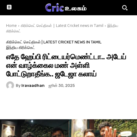
Home
கிரிக்கெட் செய்திகள் | Latest Cricket news in Tamil
இந்திய
கிரிக்கெட்
கிரிக்கெட் செய்திகள் | LATEST CRICKET NEWS IN TAMIL
இந்திய கிரிக்கெட்
எதே ஹேப்பி ரிட்டையர்மெண்ட்டா.. அடேய்
என் வாழ்க்கைல மண் அள்ளி
போட்டுறாதீங்க.. ஜடேஜா கலாய்
By
Iravaadhan
ஜூன் 30, 2025