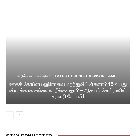
கிரிக்கெட் செய்திகள் | LATEST CRICKET NEWS IN TAMIL
உலகக் கோப்பை ஹீரோவை மறந்துவிட்டீர்களா? 15 வயது
வீரருக்காக சஞ்சுவை நீக்குவதா? – ஆகாஷ் சோப்ராவின்
சரமாரி கேள்வி!
STAY CONNECTED