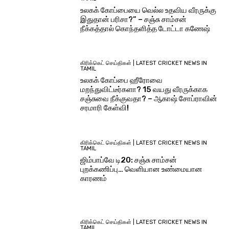
உலகக் கோப்பையை வெல்ல உதவிய வீரருக்கு
இதுதான் பரிசா?” – சஞ்சு சாம்சன்
நீக்கத்தால் கொந்தளித்த டோட்டா கணேஷ்
கிரிக்கெட் செய்திகள் | LATEST CRICKET NEWS IN
TAMIL
உலகக் கோப்பை ஹீரோவை
மறந்துவிட்டீர்களா? 15 வயது வீரருக்காக
சஞ்சுவை நீக்குவதா? – ஆகாஷ் சோப்ராவின்
சரமாரி கேள்வி!
கிரிக்கெட் செய்திகள் | LATEST CRICKET NEWS IN
TAMIL
ஜிம்பாப்வே டி20: சஞ்சு சாம்சன்
புறக்கணிப்பு… வெளியான உண்மையான
காரணம்
கிரிக்கெட் செய்திகள் | LATEST CRICKET NEWS IN
TAMIL