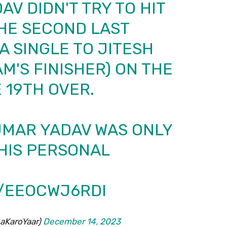
V DIDN'T TRY TO HIT
HE SECOND LAST
A SINGLE TO JITESH
M'S FINISHER) ON THE
 19TH OVER.
UMAR YADAV WAS ONLY
HIS PERSONAL
M/EEOCWJ6RDI
aKaroYaar)
December 14, 2023