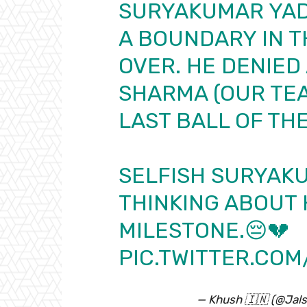
SURYAKUMAR YADA
A BOUNDARY IN T
OVER. HE DENIED 
SHARMA (OUR TEA
LAST BALL OF THE
SELFISH SURYAK
THINKING ABOUT 
MILESTONE.😔💔
PIC.TWITTER.CO
— Khush 🇮🇳 (@Jals