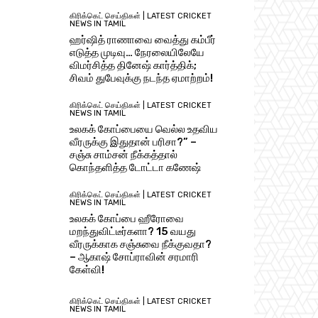
கிரிக்கெட் செய்திகள் | LATEST CRICKET
NEWS IN TAMIL
ஹர்ஷித் ராணாவை வைத்து கம்பீர்
எடுத்த முடிவு… நேரலையிலேயே
விமர்சித்த தினேஷ் கார்த்திக்;
சிவம் துபேவுக்கு நடந்த ஏமாற்றம்!
கிரிக்கெட் செய்திகள் | LATEST CRICKET
NEWS IN TAMIL
உலகக் கோப்பையை வெல்ல உதவிய
வீரருக்கு இதுதான் பரிசா?” –
சஞ்சு சாம்சன் நீக்கத்தால்
கொந்தளித்த டோட்டா கணேஷ்
கிரிக்கெட் செய்திகள் | LATEST CRICKET
NEWS IN TAMIL
உலகக் கோப்பை ஹீரோவை
மறந்துவிட்டீர்களா? 15 வயது
வீரருக்காக சஞ்சுவை நீக்குவதா?
– ஆகாஷ் சோப்ராவின் சரமாரி
கேள்வி!
கிரிக்கெட் செய்திகள் | LATEST CRICKET
NEWS IN TAMIL