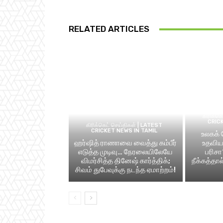
RELATED ARTICLES
கிரிக்க
CRIC
கிரிக்கெட் செய்திகள் | LATEST
CRICKET NEWS IN TAMIL
உலகக்
ஹர்ஷித் ராணாவை வைத்து கம்பீர்
உதவிய 
எடுத்த முடிவு… நேரலையிலேயே
பரிசா
விமர்சித்த தினேஷ் கார்த்திக்;
நீக்கத்தா
சிவம் துபேவுக்கு நடந்த ஏமாற்றம்!