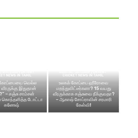
ெட் செய்திகள் | LATEST
கிரிக்கெட் செய்திகள் | LATEST
KET NEWS IN TAMIL
CRICKET NEWS IN TAMIL
 கோப்பையை வெல்ல
உலகக் கோப்பை ஹீரோவை
வீரருக்கு இதுதான்
மறந்துவிட்டீர்களா? 15 வயது
?” – சஞ்சு சாம்சன்
வீரருக்காக சஞ்சுவை நீக்குவதா?
ல் கொந்தளித்த டோட்டா
– ஆகாஷ் சோப்ராவின் சரமாரி
கணேஷ்
கேள்வி!