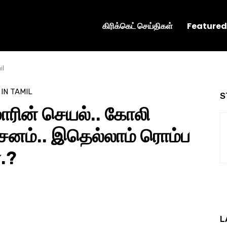
கிரிக்கெட் செய்திகள்
Featured
il
 IN TAMIL
S
மாரின் செயல்.. கோலி
ர்சனம்.. இதெல்லாம் ரொம்ப
ன.?
L