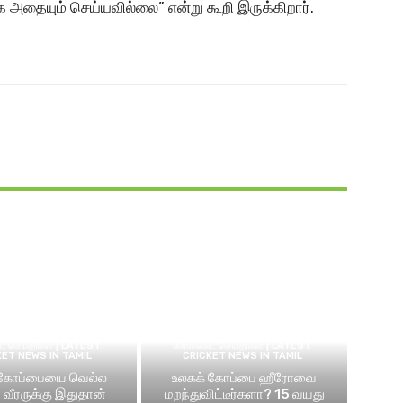
அதையும் செய்யவில்லை” என்று கூறி இருக்கிறார்.
ெட் செய்திகள் | LATEST
கிரிக்கெட் செய்திகள் | LATEST
KET NEWS IN TAMIL
CRICKET NEWS IN TAMIL
 கோப்பையை வெல்ல
உலகக் கோப்பை ஹீரோவை
வீரருக்கு இதுதான்
மறந்துவிட்டீர்களா? 15 வயது