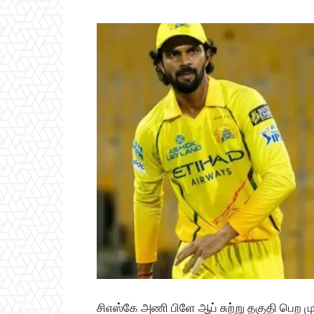
சிஎஸ்கே அணி பிளே ஆப் சுற்று தகுதி பெற ம