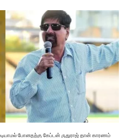
ுடியாமல் போனதற்கு கேப்டன் ருதுராஜ் தான் காரணம்