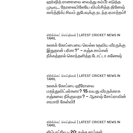
ஹர்ஷித் ராணாவை வைத்து கம்பீர் எடுத்த
முடிவு… நேரலையிலேயே விமர்சித்த தினேஷ்
கார்த்திக்; சிவம் துபேவுக்கு நடந்த ஏமாற்றம்!
கிரிக்கெட் செய்திகள் | LATEST CRICKET NEWS IN
TAMIL
உலகக் கோப்பையை வெல்ல உதவிய வீரருக்கு
இதுதான் பரிசா?” – சஞ்சு சாம்சன்
நீக்கத்தால் கொந்தளித்த டோட்டா கணேஷ்
கிரிக்கெட் செய்திகள் | LATEST CRICKET NEWS IN
TAMIL
உலகக் கோப்பை ஹீரோவை
மறந்துவிட்டீர்களா? 15 வயது வீரருக்காக
சஞ்சுவை நீக்குவதா? – ஆகாஷ் சோப்ராவின்
சரமாரி கேள்வி!
கிரிக்கெட் செய்திகள் | LATEST CRICKET NEWS IN
TAMIL
ஜிம்பாப்வே டி20: சஞ்சு சாம்சன்