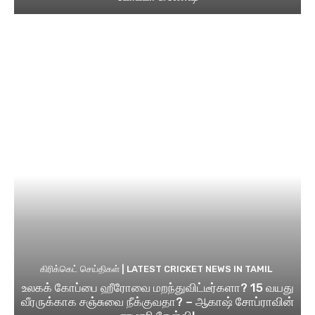
கிரிக்கெட் செய்திகள் | LATEST CRICKET NEWS IN TAMIL
உலகக் கோப்பை ஹீரோவை மறந்துவிட்டீர்களா? 15 வயது
வீரருக்காக சஞ்சுவை நீக்குவதா? – ஆகாஷ் சோப்ராவின்