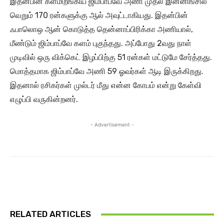
இதன்பின் களமிறங்கிய ஜிம்பாப்வே அணி முதல் இன்னிங்சில்
வெறும் 170 ரன்களுக்கு ஆல் அவுட்டாகியது. இதன்பின்
ஃபாலொஒ ஆன் கொடுத்த தென்னாப்பிரிக்கா அணியால்,
மீண்டும் ஜிம்பாப்வே களம் புகுந்தது. அப்போது 2வது நாள்
முடிவில் ஒரு விக்கெட் இழப்பிற்கு 51 ரன்கள் மட்டுமே சேர்த்தது.
மொத்தமாக ஜிம்பாப்வே அணி 59 ஓவர்கள் ஆடி இருக்கிறது.
இதனால் ரசிகர்கள் முல்டர் மீது என்ன கோபம் என்று கேள்வி
எழுப்பி வருகின்றனர்.
- Advertisement -
RELATED ARTICLES