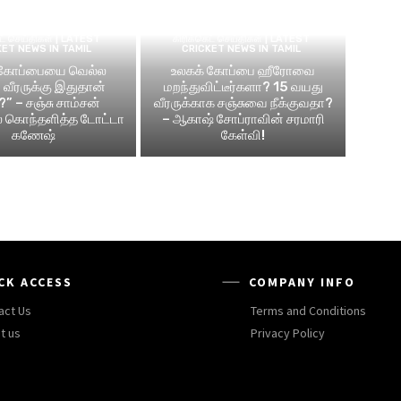
ெட் செய்திகள் | LATEST
கிரிக்கெட் செய்திகள் | LATEST
KET NEWS IN TAMIL
CRICKET NEWS IN TAMIL
 கோப்பையை வெல்ல
உலகக் கோப்பை ஹீரோவை
வீரருக்கு இதுதான்
மறந்துவிட்டீர்களா? 15 வயது
?” – சஞ்சு சாம்சன்
வீரருக்காக சஞ்சுவை நீக்குவதா?
ல் கொந்தளித்த டோட்டா
– ஆகாஷ் சோப்ராவின் சரமாரி
கணேஷ்
கேள்வி!
CK ACCESS
COMPANY INFO
act Us
Terms and Conditions
t us
Privacy Policy