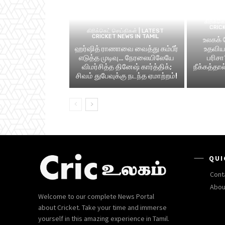
கிரிக்க
CRIC
கிரிக்கெட் செய்திகள் | LATEST
CRICKET NEWS IN TAMIL
உலகக்
ஹர்ஷித் ராணாவை வைத்து கம்பீர்
உதவிய 
எடுத்த முடிவு… நேரலையிலேயே
பரிசா
விமர்சித்த தினேஷ் கார்த்திக்;
நீக்கத்தா
சிவம் துபேவுக்கு நடந்த ஏமாற்றம்!
QUI
Cont
Abou
Welcome to our complete News Portal
about Cricket. Take your time and immerse
yourself in this amazing experience in Tamil.