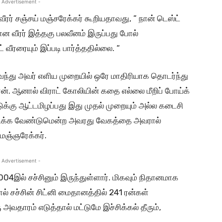
 Advertisement -
ீரர் சஞ்சய் மஞ்சரேக்கர் கூறியதாவது, ” நான் டெஸ்ட்
ன வீரர் இத்தகு பலவீனம் இருப்பது போல்
் வீரரையும் இப்படி பார்த்ததில்லை. “
் வந்து அவர் எளிய முறையில் ஒரே மாதிரியாக தொடர்ந்து
ன். ஆனால் விராட் கோலியின் கதை எல்லை மீறிப் போய்க்
ுக்கு ஆட்டமிழப்பது இது முதல் முறையும் அல்ல கடைசி
 அடிக்க வேண்டுமென்ற அவரது வேகத்தை அவரால்
 மஞ்ஞரேக்கர்.
 Advertisement -
004இல் சச்சினும் இருந்துள்ளார். மிகவும் நிதானமாக
ால் சச்சின் சிட்னி மைதானத்தில் 241 ரன்கள்
வதாரம் எடுத்தால் மட்டுமே இச்சிக்கல் தீரும்,