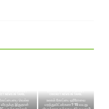
ெட் செய்திகள் | LATEST
கிரிக்கெட் செய்திகள் | LATEST
KET NEWS IN TAMIL
CRICKET NEWS IN TAMIL
 கோப்பையை வெல்ல
உலகக் கோப்பை ஹீரோவை
வீரருக்கு இதுதான்
மறந்துவிட்டீர்களா? 15 வயது