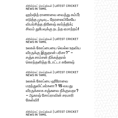
கிரிக்கெட் செய்திகள் | LATEST CRICKET
NEWS IN TAMIL
ஹர்ஷித் ராணாவை வைத்து கம்பீர்
எடுத்த முடிவு… நேரலையிலேயே
விமர்சித்த தினேஷ் கார்த்திக்;
சிவம் துபேவுக்கு நடந்த ஏமாற்றம்!
கிரிக்கெட் செய்திகள் | LATEST CRICKET
NEWS IN TAMIL
உலகக் கோப்பையை வெல்ல உதவிய
வீரருக்கு இதுதான் பரிசா?” –
சஞ்சு சாம்சன் நீக்கத்தால்
கொந்தளித்த டோட்டா கணேஷ்
கிரிக்கெட் செய்திகள் | LATEST CRICKET
NEWS IN TAMIL
உலகக் கோப்பை ஹீரோவை
மறந்துவிட்டீர்களா? 15 வயது
வீரருக்காக சஞ்சுவை நீக்குவதா?
– ஆகாஷ் சோப்ராவின் சரமாரி
கேள்வி!
கிரிக்கெட் செய்திகள் | LATEST CRICKET
NEWS IN TAMIL