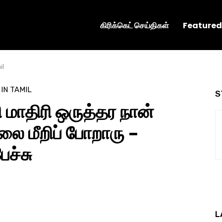
கிரிக்கெட் செய்திகள்
Featured
il
 IN TAMIL
S
 மாதிரி ஒருத்தர நான்
லை மீறிப் போறாரு –
ேச்சு
L