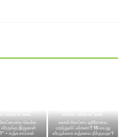
ெட் செய்திகள் | LATEST
கிரிக்கெட் செய்திகள் | LATEST
KET NEWS IN TAMIL
CRICKET NEWS IN TAMIL
 கோப்பையை வெல்ல
உலகக் கோப்பை ஹீரோவை
வீரருக்கு இதுதான்
மறந்துவிட்டீர்களா? 15 வயது
?” – சஞ்சு சாம்சன்
வீரருக்காக சஞ்சுவை நீக்குவதா?