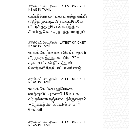
கிரிக்கெட் செய்திகள் | LATEST CRICKET
NEWS IN TAMIL
ஹர்ஷித் ராணாவை வைத்து கம்பீர்
எடுத்த முடிவு… நேரலையிலேயே
விமர்சித்த தினேஷ் கார்த்திக்;
சிவம் துபேவுக்கு நடந்த ஏமாற்றம்!
கிரிக்கெட் செய்திகள் | LATEST CRICKET
NEWS IN TAMIL
உலகக் கோப்பையை வெல்ல உதவிய
வீரருக்கு இதுதான் பரிசா?” –
சஞ்சு சாம்சன் நீக்கத்தால்
கொந்தளித்த டோட்டா கணேஷ்
கிரிக்கெட் செய்திகள் | LATEST CRICKET
NEWS IN TAMIL
உலகக் கோப்பை ஹீரோவை
மறந்துவிட்டீர்களா? 15 வயது
வீரருக்காக சஞ்சுவை நீக்குவதா?
– ஆகாஷ் சோப்ராவின் சரமாரி
கேள்வி!
கிரிக்கெட் செய்திகள் | LATEST CRICKET
NEWS IN TAMIL