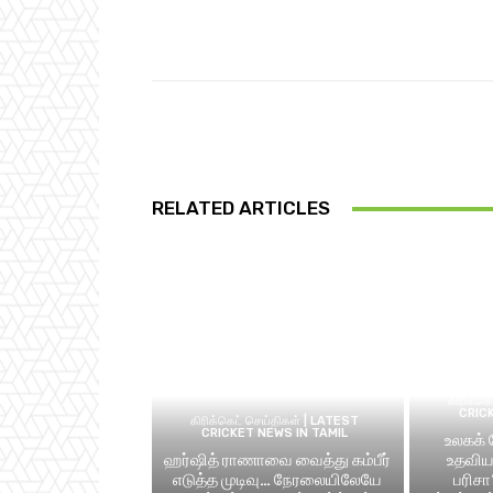
Share
RELATED ARTICLES
கிரிக்க
CRIC
கிரிக்கெட் செய்திகள் | LATEST
CRICKET NEWS IN TAMIL
உலகக்
ஹர்ஷித் ராணாவை வைத்து கம்பீர்
உதவிய 
எடுத்த முடிவு… நேரலையிலேயே
பரிசா