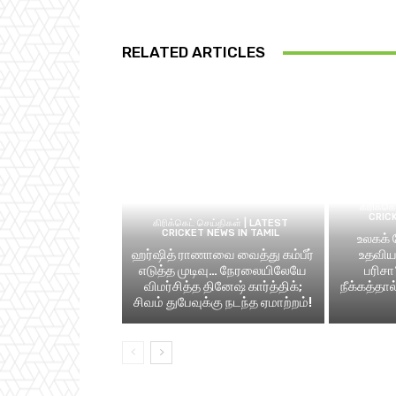
RELATED ARTICLES
கிரிக்க
CRIC
கிரிக்கெட் செய்திகள் | LATEST
CRICKET NEWS IN TAMIL
உலகக்
ஹர்ஷித் ராணாவை வைத்து கம்பீர்
உதவிய 
எடுத்த முடிவு… நேரலையிலேயே
பரிசா
விமர்சித்த தினேஷ் கார்த்திக்;
நீக்கத்தா
சிவம் துபேவுக்கு நடந்த ஏமாற்றம்!