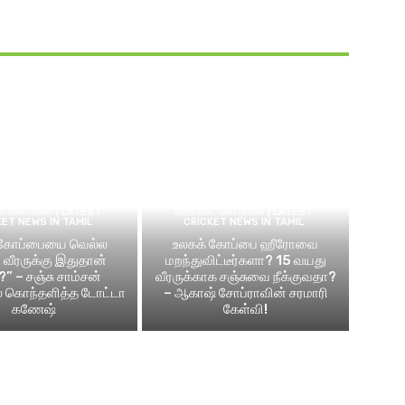
ெட் செய்திகள் | LATEST
கிரிக்கெட் செய்திகள் | LATEST
KET NEWS IN TAMIL
CRICKET NEWS IN TAMIL
 கோப்பையை வெல்ல
உலகக் கோப்பை ஹீரோவை
வீரருக்கு இதுதான்
மறந்துவிட்டீர்களா? 15 வயது
?” – சஞ்சு சாம்சன்
வீரருக்காக சஞ்சுவை நீக்குவதா?
ல் கொந்தளித்த டோட்டா
– ஆகாஷ் சோப்ராவின் சரமாரி
கணேஷ்
கேள்வி!