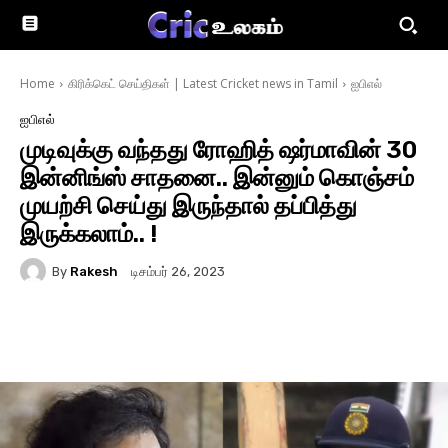
Home
கிரிக்கெட் செய்திகள் | Latest Cricket news in Tamil
ஐபிஎல்
ஐபிஎல்
முடிவுக்கு வந்தது ரோஹித் ஷர்மாவின் 30
இன்னிங்ஸ் சாதனை.. இன்னும் கொஞ்சம்
முயற்சி செய்து இருந்தால் தப்பித்து
இருக்கலாம்.. !
By
Rakesh
டிசம்பர் 26, 2023