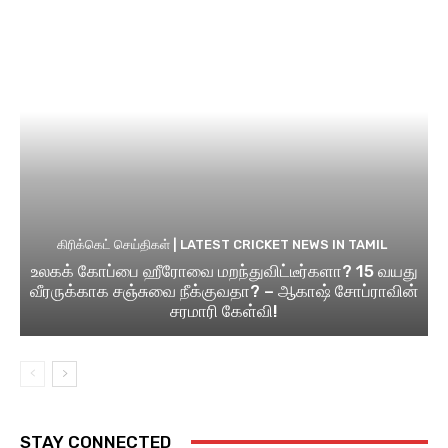
கிரிக்கெட் செய்திகள் | LATEST CRICKET NEWS IN TAMIL
உலகக் கோப்பை ஹீரோவை மறந்துவிட்டீர்களா? 15 வயது
வீரருக்காக சஞ்சுவை நீக்குவதா? – ஆகாஷ் சோப்ராவின்
சரமாரி கேள்வி!
STAY CONNECTED