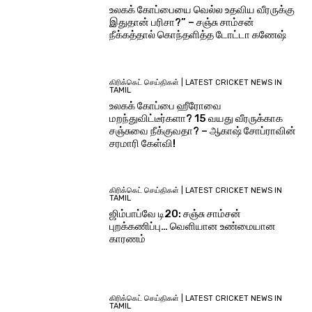
உலகக் கோப்பையை வெல்ல உதவிய வீரருக்கு
இதுதான் பரிசா?” – சஞ்சு சாம்சன்
நீக்கத்தால் கொந்தளித்த டோட்டா கணேஷ்
கிரிக்கெட் செய்திகள் | LATEST CRICKET NEWS IN
TAMIL
உலகக் கோப்பை ஹீரோவை
மறந்துவிட்டீர்களா? 15 வயது வீரருக்காக
சஞ்சுவை நீக்குவதா? – ஆகாஷ் சோப்ராவின்
சரமாரி கேள்வி!
கிரிக்கெட் செய்திகள் | LATEST CRICKET NEWS IN
TAMIL
ஜிம்பாப்வே டி20: சஞ்சு சாம்சன்
புறக்கணிப்பு… வெளியான உண்மையான
காரணம்
கிரிக்கெட் செய்திகள் | LATEST CRICKET NEWS IN
TAMIL