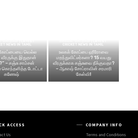
ெட் செய்திகள் | LATEST
கிரிக்கெட் செய்திகள் | LATEST
KET NEWS IN TAMIL
CRICKET NEWS IN TAMIL
 கோப்பையை வெல்ல
உலகக் கோப்பை ஹீரோவை
வீரருக்கு இதுதான்
மறந்துவிட்டீர்களா? 15 வயது
?” – சஞ்சு சாம்சன்
வீரருக்காக சஞ்சுவை நீக்குவதா?
ல் கொந்தளித்த டோட்டா
– ஆகாஷ் சோப்ராவின் சரமாரி
கணேஷ்
கேள்வி!
CK ACCESS
COMPANY INFO
act Us
Terms and Conditions