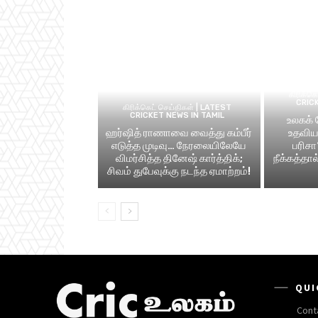
கிரிக்க
CRIC
கிரிக்கெட் செய்திகள் | LATEST
CRICKET NEWS IN TAMIL
உலகக்
ஹர்ஷித் ராணாவை வைத்து கம்பீர்
உதவிய 
எடுத்த முடிவு… நேரலையிலேயே
பரிசா
விமர்சித்த தினேஷ் கார்த்திக்;
நீக்கத்தா
சிவம் துபேவுக்கு நடந்த ஏமாற்றம்!
QUI
Cont