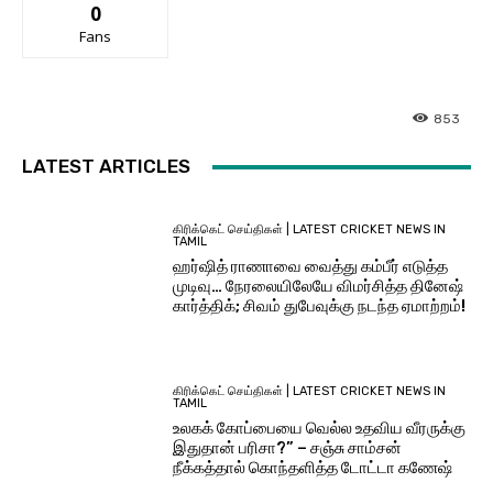
0
Fans
853
LATEST ARTICLES
கிரிக்கெட் செய்திகள் | LATEST CRICKET NEWS IN
TAMIL
ஹர்ஷித் ராணாவை வைத்து கம்பீர் எடுத்த
முடிவு… நேரலையிலேயே விமர்சித்த தினேஷ்
கார்த்திக்; சிவம் துபேவுக்கு நடந்த ஏமாற்றம்!
கிரிக்கெட் செய்திகள் | LATEST CRICKET NEWS IN
TAMIL
உலகக் கோப்பையை வெல்ல உதவிய வீரருக்கு
இதுதான் பரிசா?” – சஞ்சு சாம்சன்
நீக்கத்தால் கொந்தளித்த டோட்டா கணேஷ்