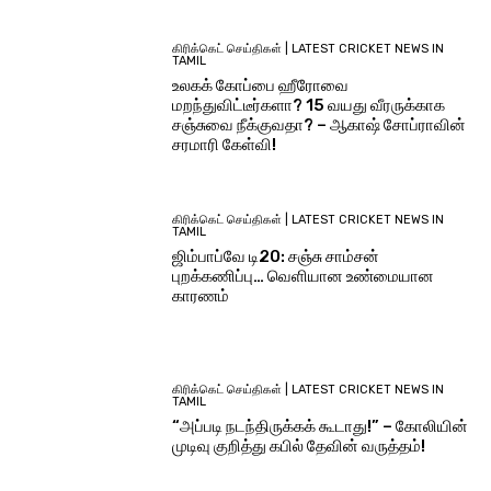
கிரிக்கெட் செய்திகள் | LATEST CRICKET NEWS IN
TAMIL
உலகக் கோப்பை ஹீரோவை
மறந்துவிட்டீர்களா? 15 வயது வீரருக்காக
சஞ்சுவை நீக்குவதா? – ஆகாஷ் சோப்ராவின்
சரமாரி கேள்வி!
கிரிக்கெட் செய்திகள் | LATEST CRICKET NEWS IN
TAMIL
ஜிம்பாப்வே டி20: சஞ்சு சாம்சன்
புறக்கணிப்பு… வெளியான உண்மையான
காரணம்
கிரிக்கெட் செய்திகள் | LATEST CRICKET NEWS IN
TAMIL
“அப்படி நடந்திருக்கக் கூடாது!” – கோலியின்
முடிவு குறித்து கபில் தேவின் வருத்தம்!