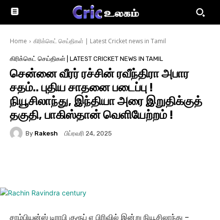
Home
கிரிக்கெட் செய்திகள் | Latest Cricket news in Tamil
கிரிக்கெட் செய்திகள் | LATEST CRICKET NEWS IN TAMIL
சென்னை வீரர் ரச்சின் ரவீந்திரா அபார
சதம்.. புதிய சாதனை படைப்பு !
நியூசிலாந்து, இந்தியா அரை இறுதிக்குத்
தகுதி, பாகிஸ்தான் வெளியேற்றம் !
By
Rakesh
பிப்ரவரி 24, 2025
சாம்பியன்ஸ் டிராபி குரூப் ஏ பிரிவில் இன்று நியூசிலாந்து –