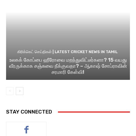
கிரிக்கெட் செய்திகள் | LATEST CRICKET NEWS IN TAMIL
உலகக் கோப்பை ஹீரோவை மறந்துவிட்டீர்களா? 15 வயது
வீரருக்காக சஞ்சுவை நீக்குவதா? – ஆகாஷ் சோப்ராவின்
சரமாரி கேள்வி!
STAY CONNECTED