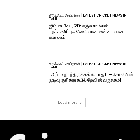
கிரிக்கெட் செய்திகள் | LATEST CRICKET NEWS IN
TAMIL
ஜிம்பாப்வே டி20: சஞ்சு சாம்சன்
புறக்கணிப்பு… வெளியான உண்மையான
காரணம்
கிரிக்கெட் செய்திகள் | LATEST CRICKET NEWS IN
TAMIL
“அப்படி நடந்திருக்கக் கூடாது!” – கோலியின்
முடிவு குறித்து கபில் தேவின் வருத்தம்!
Load more