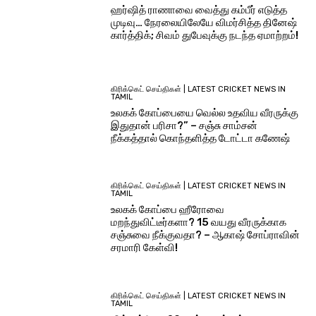
ஹர்ஷித் ராணாவை வைத்து கம்பீர் எடுத்த
முடிவு… நேரலையிலேயே விமர்சித்த தினேஷ்
கார்த்திக்; சிவம் துபேவுக்கு நடந்த ஏமாற்றம்!
கிரிக்கெட் செய்திகள் | LATEST CRICKET NEWS IN
TAMIL
உலகக் கோப்பையை வெல்ல உதவிய வீரருக்கு
இதுதான் பரிசா?” – சஞ்சு சாம்சன்
நீக்கத்தால் கொந்தளித்த டோட்டா கணேஷ்
கிரிக்கெட் செய்திகள் | LATEST CRICKET NEWS IN
TAMIL
உலகக் கோப்பை ஹீரோவை
மறந்துவிட்டீர்களா? 15 வயது வீரருக்காக
சஞ்சுவை நீக்குவதா? – ஆகாஷ் சோப்ராவின்
சரமாரி கேள்வி!
கிரிக்கெட் செய்திகள் | LATEST CRICKET NEWS IN
TAMIL