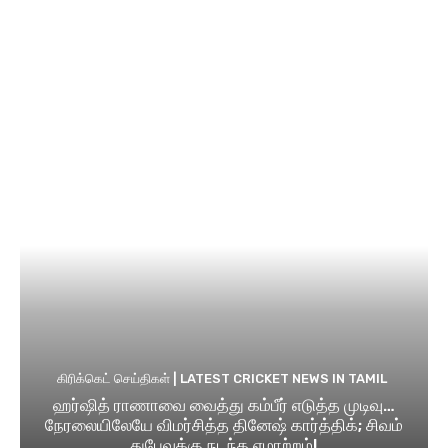
கிரிக்கெட் செய்திகள் | LATEST CRICKET NEWS IN TAMIL
ஹர்ஷித் ராணாவை வைத்து கம்பீர் எடுத்த முடிவு…
நேரலையிலேயே விமர்சித்த தினேஷ் கார்த்திக்; சிவம்
துபேவுக்கு நடந்த ஏமாற்றம்!