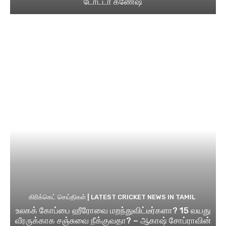
டோட்டா கணேஷ்
கிரிக்கெட் செய்திகள் | LATEST CRICKET NEWS IN TAMIL
உலகக் கோப்பை ஹீரோவை மறந்துவிட்டீர்களா? 15 வயது
வீரருக்காக சஞ்சுவை நீக்குவதா? – ஆகாஷ் சோப்ராவின்