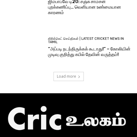
ஜிம்பாப்வே டி20: சஞ்சு சாம்சன்
புறக்கணிப்பு… வெளியான உண்மையான
காரணம்
கிரிக்கெட் செய்திகள் | LATEST CRICKET NEWS IN
TAMIL
“அப்படி நடந்திருக்கக் கூடாது!” – கோலியின்
முடிவு குறித்து கபில் தேவின் வருத்தம்!
Load more