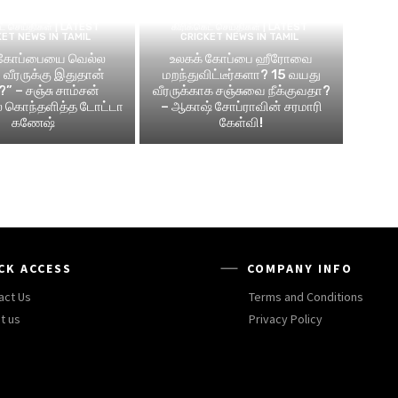
ெட் செய்திகள் | LATEST
கிரிக்கெட் செய்திகள் | LATEST
KET NEWS IN TAMIL
CRICKET NEWS IN TAMIL
 கோப்பையை வெல்ல
உலகக் கோப்பை ஹீரோவை
வீரருக்கு இதுதான்
மறந்துவிட்டீர்களா? 15 வயது
?” – சஞ்சு சாம்சன்
வீரருக்காக சஞ்சுவை நீக்குவதா?
ல் கொந்தளித்த டோட்டா
– ஆகாஷ் சோப்ராவின் சரமாரி
கணேஷ்
கேள்வி!
CK ACCESS
COMPANY INFO
act Us
Terms and Conditions
t us
Privacy Policy