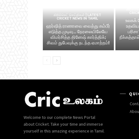
கிரிக்க
CRIC
கிரிக்கெட் செய்திகள் | LATEST
CRICKET NEWS IN TAMIL
உலகக்
ஹர்ஷித் ராணாவை வைத்து கம்பீர்
உதவிய 
எடுத்த முடிவு… நேரலையிலேயே
பரிசா
விமர்சித்த தினேஷ் கார்த்திக்;
நீக்கத்தா
சிவம் துபேவுக்கு நடந்த ஏமாற்றம்!
QUI
Cont
Abou
Welcome to our complete News Portal
about Cricket. Take your time and immerse
yourself in this amazing experience in Tamil.