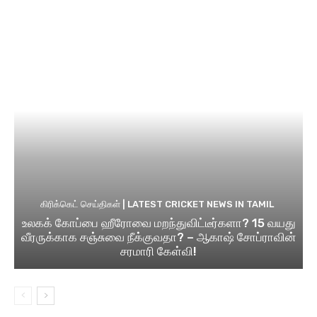
கிரிக்கெட் செய்திகள் | LATEST CRICKET NEWS IN TAMIL
உலகக் கோப்பை ஹீரோவை மறந்துவிட்டீர்களா? 15 வயது
வீரருக்காக சஞ்சுவை நீக்குவதா? – ஆகாஷ் சோப்ராவின்
சரமாரி கேள்வி!