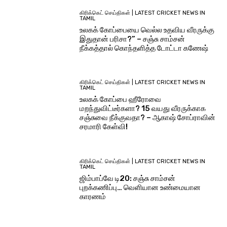
கிரிக்கெட் செய்திகள் | LATEST CRICKET NEWS IN
TAMIL
உலகக் கோப்பையை வெல்ல உதவிய வீரருக்கு
இதுதான் பரிசா?” – சஞ்சு சாம்சன்
நீக்கத்தால் கொந்தளித்த டோட்டா கணேஷ்
கிரிக்கெட் செய்திகள் | LATEST CRICKET NEWS IN
TAMIL
உலகக் கோப்பை ஹீரோவை
மறந்துவிட்டீர்களா? 15 வயது வீரருக்காக
சஞ்சுவை நீக்குவதா? – ஆகாஷ் சோப்ராவின்
சரமாரி கேள்வி!
கிரிக்கெட் செய்திகள் | LATEST CRICKET NEWS IN
TAMIL
ஜிம்பாப்வே டி20: சஞ்சு சாம்சன்
புறக்கணிப்பு… வெளியான உண்மையான
காரணம்